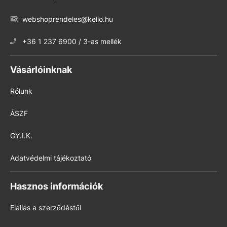
webshoprendeles@kello.hu
+36 1 237 6900 / 3-as mellék
Vásárlóinknak
Rólunk
ÁSZF
GY.I.K.
Adatvédelmi tájékoztató
Hasznos információk
Elállás a szerződéstől