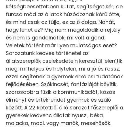
kétségbeesettebben kutat, segítséget kér, de
furcsa mód az állatok húzódoznak körülötte,
és mind csak az fújja, ez az ő dolga. Nahát,
hogy lehet ez? Míg nem megoldódik a rejtély
és nem is gondolnátok, mi volt a gond.
Veletek történt már ilyen mulatságos eset?
Sorozatunk kedves történetei az
állatszereplők cselekedetein keresztül jelenítik
meg, mi helyes és helytelen, mi a jó és rossz,
ezzel segítenek a gyermek erkölcsi tudatának
fejlődésében. Szókincsét, fantáziáját bővítik,
szorosabbra fűzik a kommunikációt, közös
élményt és értékrendet gyermek és szülő
között. A 22 kötetből álló sorozat főszereplői a
gyerekek kedvenc állatai: nyuszi, béka,
malacka, maci, vagy manók, mesehősök.