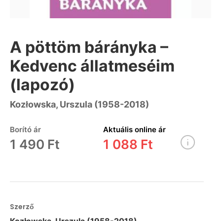
A pöttöm bárányka –
Kedvenc állatmeséim
(lapozó)
Kozłowska, Urszula (1958-2018)
Borító ár
Aktuális online ár
1 490 Ft
1 088 Ft
Szerző