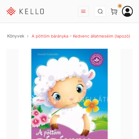
BEJELENTKEZÉS
0
Könyvek
A pöttöm bárányka – Kedvenc állatmeséim (lapozó)