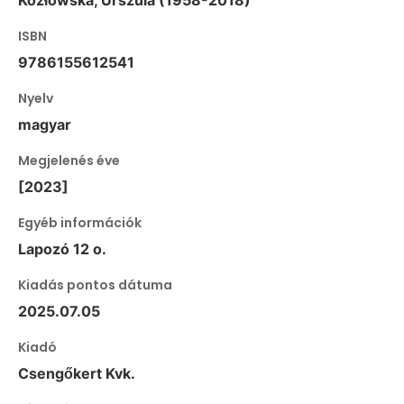
Kozłowska, Urszula (1958-2018)
ISBN
9786155612541
Nyelv
magyar
Megjelenés éve
[2023]
Egyéb információk
Lapozó 12 o.
Kiadás pontos dátuma
2025.07.05
Kiadó
Csengőkert Kvk.