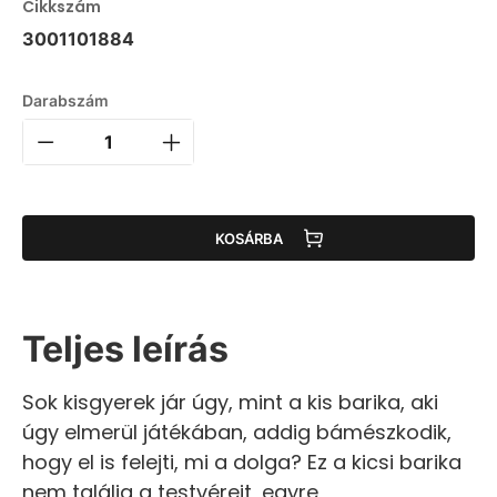
Cikkszám
3001101884
Darabszám
KOSÁRBA
Teljes leírás
Sok kisgyerek jár úgy, mint a kis barika, aki
úgy elmerül játékában, addig bámészkodik,
hogy el is felejti, mi a dolga? Ez a kicsi barika
nem találja a testvéreit, egyre