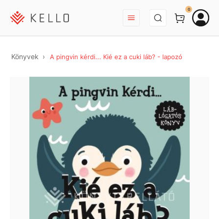
BEJELENTKEZÉS
0
Könyvek
A pingvin kérdi... Kié ez a cuki láb? - lapozó