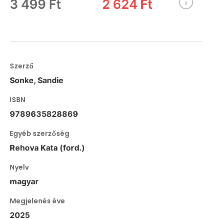
3 499 Ft
2 624 Ft
Szerző
Sonke, Sandie
ISBN
9789635828869
Egyéb szerzőség
Rehova Kata (ford.)
Nyelv
magyar
Megjelenés éve
2025