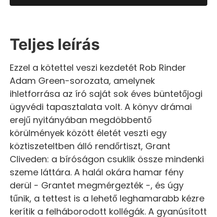
Teljes leírás
Ezzel a kötettel veszi kezdetét Rob Rinder
Adam Green-sorozata, amelynek
ihletforrása az író saját sok éves büntetőjogi
ügyvédi tapasztalata volt. A könyv drámai
erejű nyitányában megdöbbentő
körülmények között életét veszti egy
köztiszeteltben álló rendőrtiszt, Grant
Cliveden: a bíróságon csuklik össze mindenki
szeme láttára. A halál okára hamar fény
derül - Grantet megmérgezték -, és úgy
tűnik, a tettest is a lehető leghamarabb kézre
kerítik a felháborodott kollégák. A gyanúsított