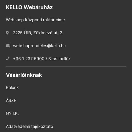
KELLO Webáruház
Webshop központi raktár címe
2225 Üllő, Zöldmező út. 2.
webshoprendeles@kello.hu
+36 1 237 6900 / 3-as mellék
Vásárlóinknak
Rólunk
ÁSZF
GY.I.K.
Adatvédelmi tájékoztató