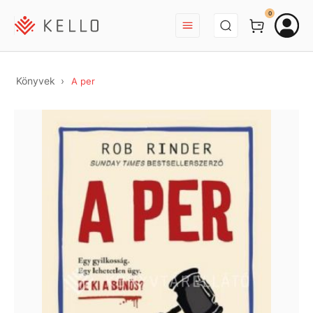
BEJELENTKEZÉS
0
Könyvek
A per