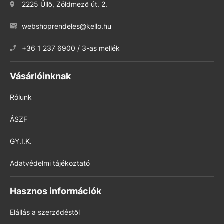
2225 Üllő, Zöldmező út. 2.
webshoprendeles@kello.hu
+36 1 237 6900 / 3-as mellék
Vásárlóinknak
Rólunk
ÁSZF
GY.I.K.
Adatvédelmi tájékoztató
Hasznos információk
Elállás a szerződéstől