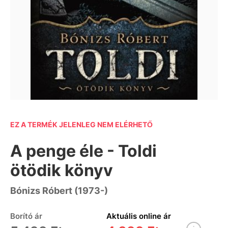
EZ A TERMÉK JELENLEG NEM ELÉRHETŐ
A penge éle - Toldi
ötödik könyv
Bónizs Róbert (1973-)
Borító ár
Aktuális online ár