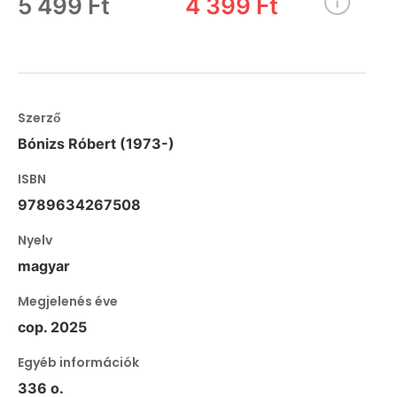
5 499 Ft
4 399 Ft
Szerző
Bónizs Róbert (1973-)
ISBN
9789634267508
Nyelv
magyar
Megjelenés éve
cop. 2025
Egyéb információk
336 o.