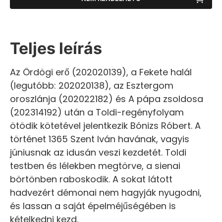
Teljes leírás
Az Ördögi erő (202020139), a Fekete halál
(legutóbb: 202020138), az Esztergom
oroszlánja (202022182) és A pápa zsoldosa
(202314192) után a Toldi-regényfolyam
ötödik kötetével jelentkezik Bónizs Róbert. A
történet 1365 Szent Iván havának, vagyis
júniusnak az idusán veszi kezdetét. Toldi
testben és lélekben megtörve, a sienai
börtönben raboskodik. A sokat látott
hadvezért démonai nem hagyják nyugodni,
és lassan a saját épelméjűségében is
kételkedni kezd.