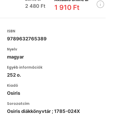
2 480 Ft
1 910 Ft
ISBN
9789632765389
Nyelv
magyar
Egyéb információk
252 o.
Kiadó
Osiris
Sorozatcím
Osiris diákkönyvtár ; 1785-024X