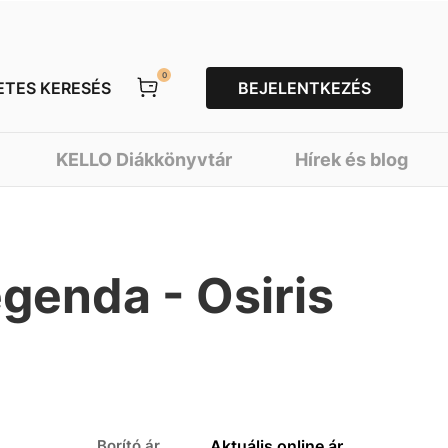
0
ETES KERESÉS
BEJELENTKEZÉS
KELLO Diákkönyvtár
Hírek és blog
genda - Osiris
Borító ár
Aktuális online ár