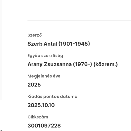
Szerző
Szerb Antal (1901-1945)
Egyéb szerzőség
Arany Zsuzsanna (1976-) (közrem.)
Megjelenés éve
2025
Kiadás pontos dátuma
2025.10.10
Cikkszám
3001097228
a