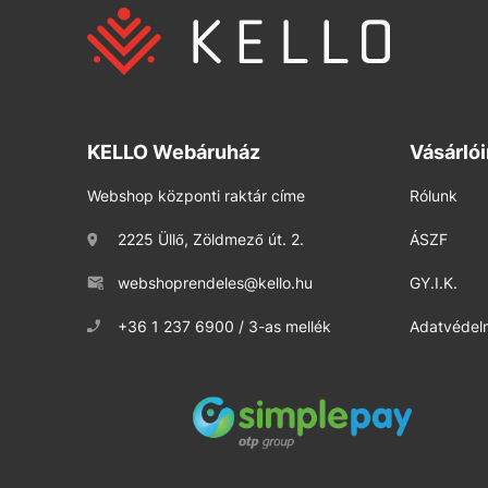
KELLO Webáruház
Vásárló
Webshop központi raktár címe
Rólunk
2225 Üllő, Zöldmező út. 2.
ÁSZF
webshoprendeles@kello.hu
GY.I.K.
+36 1 237 6900 / 3-as mellék
Adatvédelm