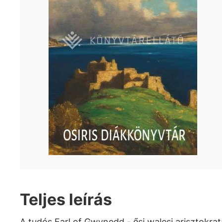
Teljes leírás
A tudós Earl of Gwynedd - ősi walesi arisztokrat