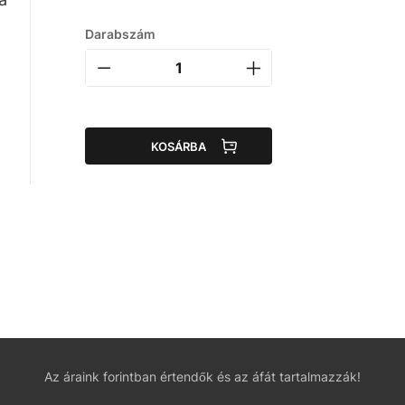
Darabszám
KOSÁRBA
l
Az áraink forintban értendők és az áfát tartalmazzák!