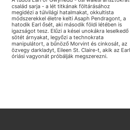
család sarja - a lét titkának föltárásához
megidézi a túlvilági hatalmakat, okkultista
módszerekkel életre kelti Asaph Pendragont, a
hatodik Earl ősét, aki második földi létében is
igazságot tesz. Elűzi a kései unokákra leselkedő
sötét árnyakat, legyőzi a technokrata
manipulátort, a bűnöző Morvint és cinkosát, az
özvegy darkladyt, Eileen St. Claire-t, akik az Ear
óriási vagyonát próbálják megszerezni.