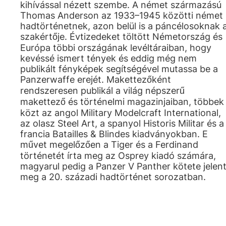
kihívással nézett szembe. A német származású
Thomas Anderson az 1933–1945 közötti német
hadtörténetnek, azon belül is a páncélosoknak 
szakértője. Évtizedeket töltött Németország és
Európa többi országának levéltáraiban, hogy
kevéssé ismert tények és eddig még nem
publikált fényképek segítségével mutassa be a
Panzerwaffe erejét. Makettezőként
rendszeresen publikál a világ népszerű
makettező és történelmi magazinjaiban, többek
közt az angol Military Modelcraft International,
az olasz Steel Art, a spanyol Historis Militar és a
francia Batailles & Blindes kiadványokban. E
művet megelőzően a Tiger és a Ferdinand
történetét írta meg az Osprey kiadó számára,
magyarul pedig a Panzer V Panther kötete jelen
meg a 20. századi hadtörténet sorozatban.