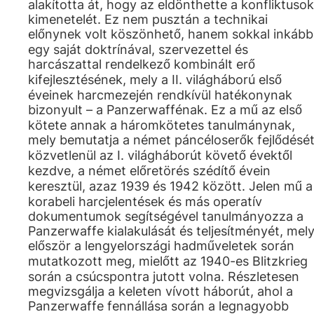
alakította át, hogy az eldönthette a konfliktusok
kimenetelét. Ez nem pusztán a technikai
előnynek volt köszönhető, hanem sokkal inkább
egy saját doktrínával, szervezettel és
harcászattal rendelkező kombinált erő
kifejlesztésének, mely a II. világháború első
éveinek harcmezején rendkívül hatékonynak
bizonyult – a Panzerwaffénak. Ez a mű az első
kötete annak a háromkötetes tanulmánynak,
mely bemutatja a német páncéloserők fejlődésé
közvetlenül az I. világháborút követő évektől
kezdve, a német előretörés szédítő évein
keresztül, azaz 1939 és 1942 között. Jelen mű a
korabeli harcjelentések és más operatív
dokumentumok segítségével tanulmányozza a
Panzerwaffe kialakulását és teljesítményét, mel
először a lengyelországi hadműveletek során
mutatkozott meg, mielőtt az 1940-es Blitzkrieg
során a csúcspontra jutott volna. Részletesen
megvizsgálja a keleten vívott háborút, ahol a
Panzerwaffe fennállása során a legnagyobb