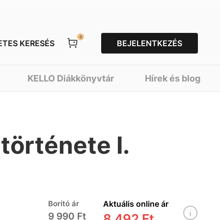
0
ETES KERESÉS
BEJELENTKEZÉS
KELLO Diákkönyvtár
Hírek és blog
története I.
Borító ár
Aktuális online ár
9 990 Ft
8 492 Ft