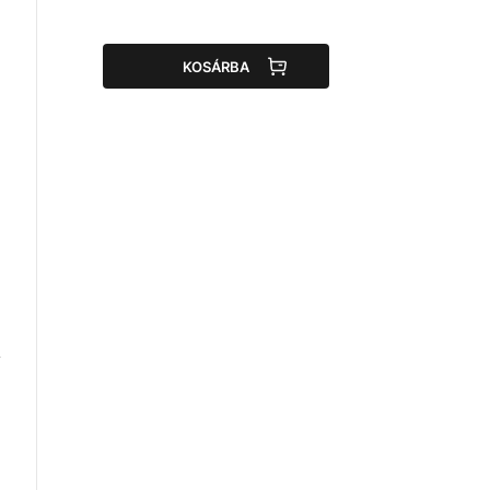
KOSÁRBA
t
y