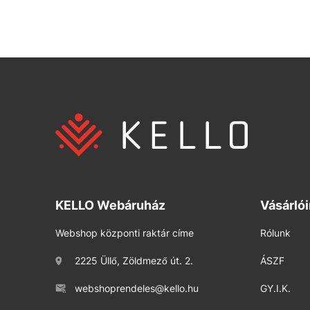
KELLO Webáruház
Vásárló
Webshop központi raktár címe
Rólunk
2225 Üllő, Zöldmező út. 2.
ÁSZF
webshoprendeles@kello.hu
GY.I.K.