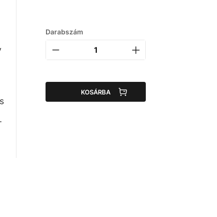
Darabszám
y
KOSÁRBA
s
-