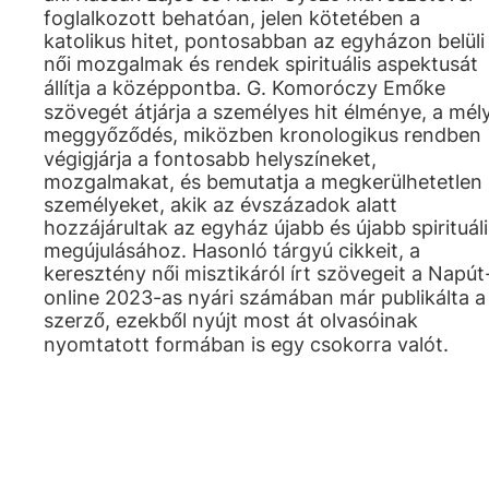
foglalkozott behatóan, jelen kötetében a
katolikus hitet, pontosabban az egyházon belüli
női mozgalmak és rendek spirituális aspektusát
állítja a középpontba. G. Komoróczy Emőke
szövegét átjárja a személyes hit élménye, a mél
meggyőződés, miközben kronologikus rendben
végigjárja a fontosabb helyszíneket,
mozgalmakat, és bemutatja a megkerülhetetlen
személyeket, akik az évszázadok alatt
hozzájárultak az egyház újabb és újabb spirituáli
megújulásához. Hasonló tárgyú cikkeit, a
keresztény női misztikáról írt szövegeit a Napút
online 2023-as nyári számában már publikálta a
szerző, ezekből nyújt most át olvasóinak
nyomtatott formában is egy csokorra valót.