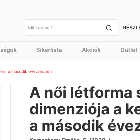
RÉSZL
nságok
Sikerlista
Akciók
Outlet
gben, a második évezredben
A női létforma s
dimenziója a 
a második éve