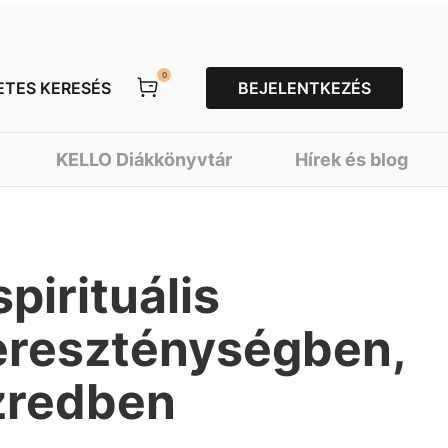
0
ETES KERESÉS
BEJELENTKEZÉS
KELLO Diákkönyvtár
Hírek és blog
pirituális
kereszténységben,
zredben