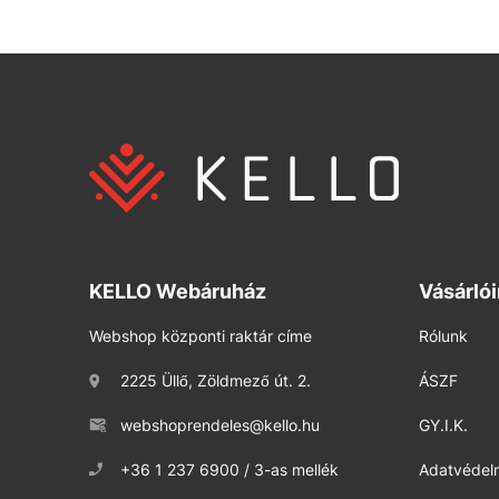
KELLO Webáruház
Vásárló
Webshop központi raktár címe
Rólunk
2225 Üllő, Zöldmező út. 2.
ÁSZF
webshoprendeles@kello.hu
GY.I.K.
+36 1 237 6900 / 3-as mellék
Adatvédelm