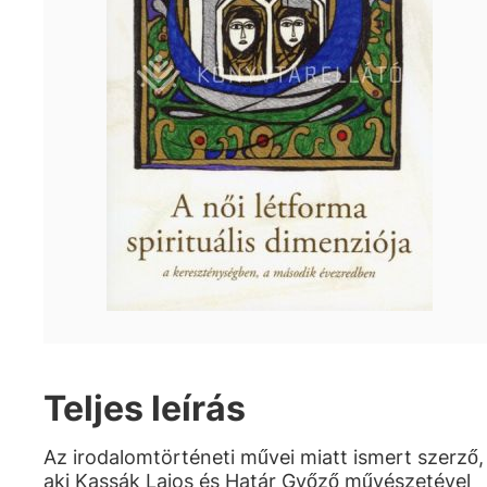
Teljes leírás
Az irodalomtörténeti művei miatt ismert szerző,
aki Kassák Lajos és Határ Győző művészetével