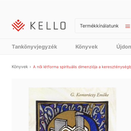
Termékkínálatunk
Tankönyvjegyzék
Könyvek
Újdo
Könyvek
A női létforma spirituális dimenziója a kereszténysé