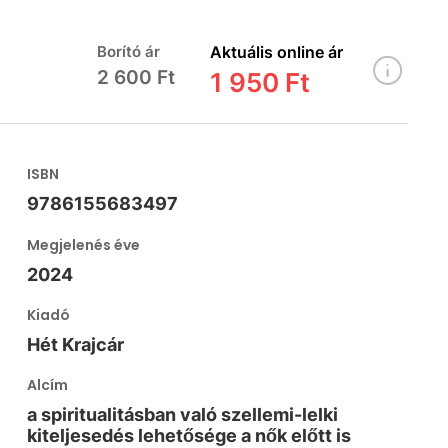
Borító ár
Aktuális online ár
2 600 Ft
1 950 Ft
ISBN
9786155683497
Megjelenés éve
2024
Kiadó
Hét Krajcár
Alcím
a spiritualitásban való szellemi-lelki
kiteljesedés lehetősége a nők előtt is