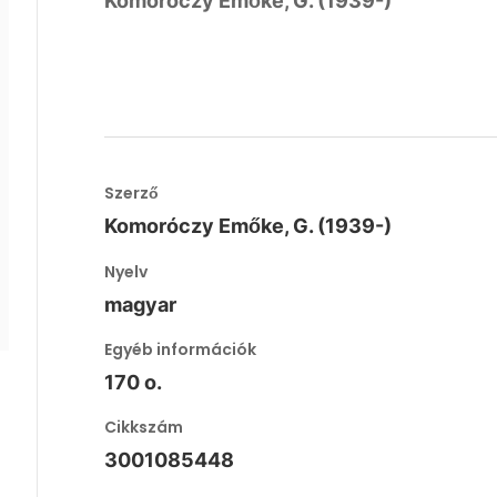
Komoróczy Emőke, G. (1939-)
Szerző
Komoróczy Emőke, G. (1939-)
Nyelv
magyar
Egyéb információk
170 o.
Cikkszám
3001085448