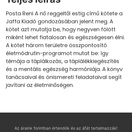
Posta Reni A nő reggeltől estig című kötete a
Jaffa Kiadó gondozásában jelent meg. A
kötet azt mutatja be, hogy negyven fölött
miként lehet fiatalosan és egészségesen élni.
A kötet három területre összpontosító
életmódrutin-programot mutat be: így
témája a táplálkozás, a táplálékkiegészítés
és a mentális egészség harmóniája. A könyv
tanácsaival és önismereti feladataival segít
javítani az életminőségen.
Az áraink forintban értendők és az áfát tartalmazzák!