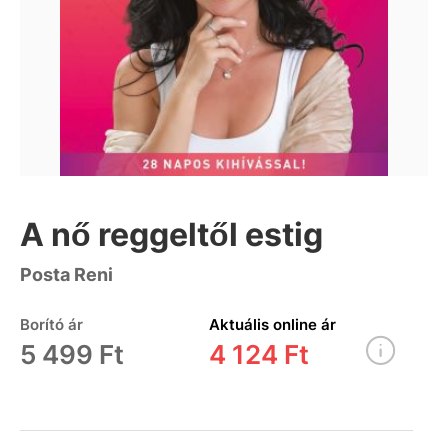
A nő reggeltől estig
Posta Reni
Borító ár
Aktuális online ár
5 499 Ft
4 124 Ft