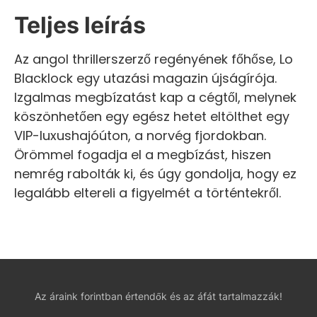
Teljes leírás
Az angol thrillerszerző regényének főhőse, Lo
Blacklock egy utazási magazin újságírója.
Izgalmas megbízatást kap a cégtől, melynek
köszönhetően egy egész hetet eltölthet egy
VIP-luxushajóúton, a norvég fjordokban.
Örömmel fogadja el a megbízást, hiszen
nemrég rabolták ki, és úgy gondolja, hogy ez
legalább eltereli a figyelmét a történtekről.
Az áraink forintban értendők és az áfát tartalmazzák!