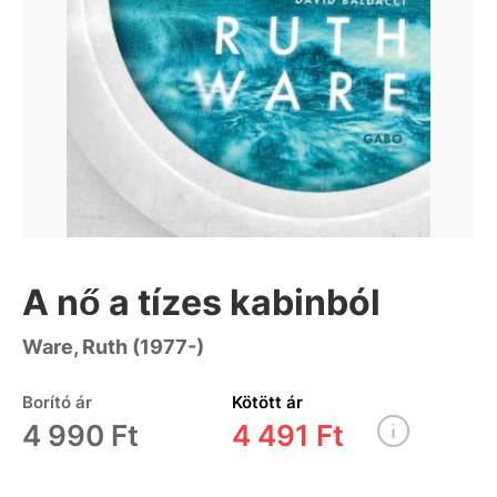
A nő a tízes kabinból
Ware, Ruth (1977-)
Borító ár
Kötött ár
4 990 Ft
4 491 Ft