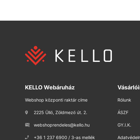
KELLO Webáruház
Vásárló
Webshop központi raktár címe
Rólunk
2225 Üllő, Zöldmező út. 2.
ÁSZF
webshoprendeles@kello.hu
GY.I.K.
+36 1 237 6900 / 3-as mellék
Adatvédelm