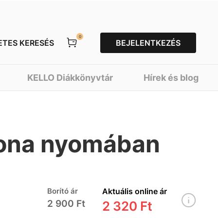
0
ETES KERESÉS
BEJELENTKEZÉS
KELLO Diákkönyvtár
Hírek és blog
tona nyomában
Borító ár
Aktuális online ár
2 900 Ft
2 320 Ft