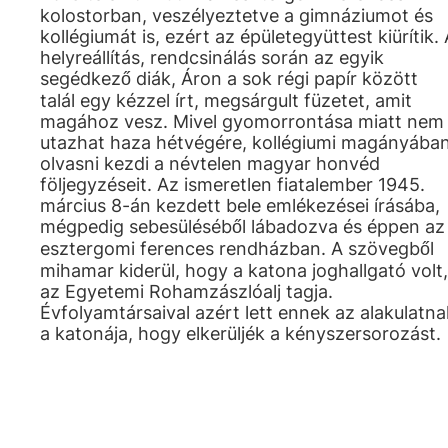
kolostorban, veszélyeztetve a gimnáziumot és
kollégiumát is, ezért az épületegyüttest kiürítik. 
helyreállítás, rendcsinálás során az egyik
segédkező diák, Áron a sok régi papír között
talál egy kézzel írt, megsárgult füzetet, amit
magához vesz. Mivel gyomorrontása miatt nem
utazhat haza hétvégére, kollégiumi magányába
olvasni kezdi a névtelen magyar honvéd
följegyzéseit. Az ismeretlen fiatalember 1945.
március 8-án kezdett bele emlékezései írásába,
mégpedig sebesüléséből lábadozva és éppen az
esztergomi ferences rendházban. A szövegből
mihamar kiderül, hogy a katona joghallgató volt,
az Egyetemi Rohamzászlóalj tagja.
Évfolyamtársaival azért lett ennek az alakulatna
a katonája, hogy elkerüljék a kényszersorozást.