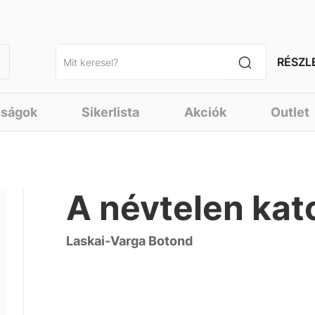
RÉSZL
nságok
Sikerlista
Akciók
Outlet
A névtelen ka
Laskai-Varga Botond