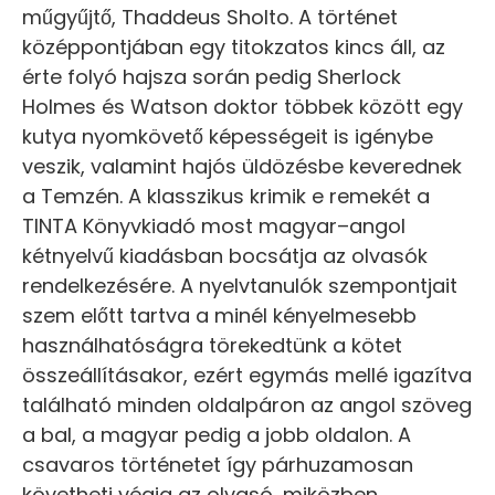
műgyűjtő, Thaddeus Sholto. A történet
középpontjában egy titokzatos kincs áll, az
érte folyó hajsza során pedig Sherlock
Holmes és Watson doktor többek között egy
kutya nyomkövető képességeit is igénybe
veszik, valamint hajós üldözésbe keverednek
a Temzén. A klasszikus krimik e remekét a
TINTA Könyvkiadó most magyar–angol
kétnyelvű kiadásban bocsátja az olvasók
rendelkezésére. A nyelvtanulók szempontjait
szem előtt tartva a minél kényelmesebb
használhatóságra törekedtünk a kötet
összeállításakor, ezért egymás mellé igazítva
található minden oldalpáron az angol szöveg
a bal, a magyar pedig a jobb oldalon. A
csavaros történetet így párhuzamosan
követheti végig az olvasó, miközben