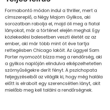
Formabontó módon indul a thriller, mert a
címszereplő, a Négy Majom Gyilkos, aki
sorozatban rabolja el, majd öli meg a fiatal
lányokat, már a történet elején meghal. Egy
közlekedési balesetben veszti életét az az
ember, aki már több mint öt éve tartja
rettegésben Chicago lakóit. Az üggyel Sam
Porter nyomozót bízza meg a rendőrség, aki
a gyilkos naplóján elindulva elképzelhetetlen
szörnyűségekre derít fényt. A pszichopata
feljegyzéseiből az világlik ki, hogy még halála
előtt is elrabolt egy szerencsétlen lányt, akit
mielőbb meg kell találni a rendőrségnek.