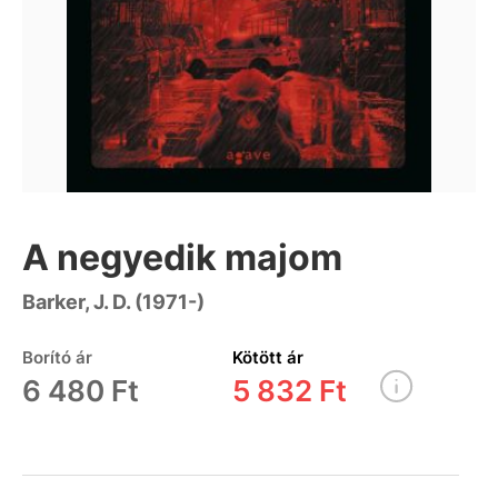
A negyedik majom
Barker, J. D. (1971-)
Borító ár
Kötött ár
6 480 Ft
5 832 Ft