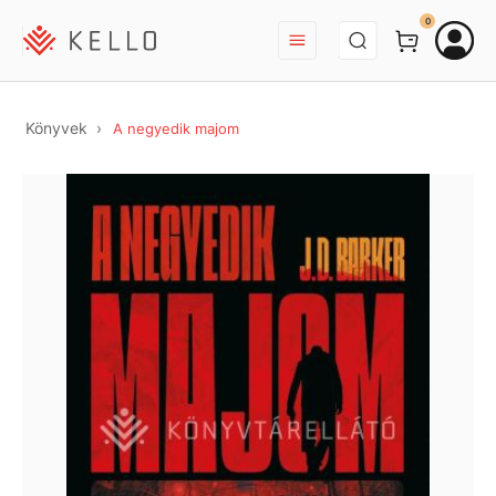
BEJELENTKEZÉS
0
Könyvek
A negyedik majom