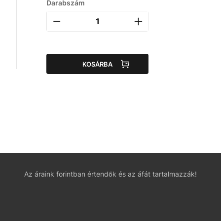
Darabszám
KOSÁRBA
Az áraink forintban értendők és az áfát tartalmazzák!