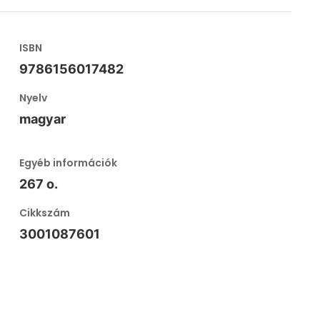
ISBN
9786156017482
Nyelv
magyar
Egyéb információk
267 o.
Cikkszám
3001087601