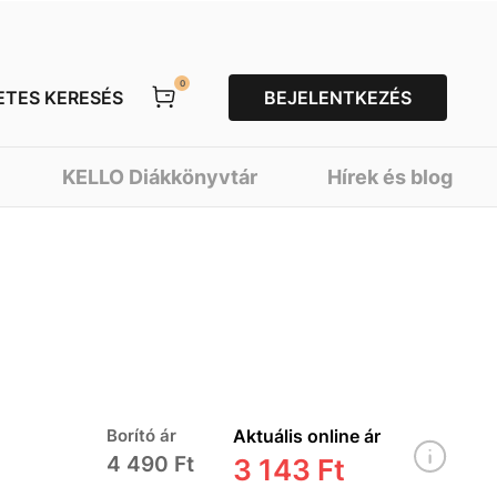
0
ETES KERESÉS
BEJELENTKEZÉS
KELLO Diákkönyvtár
Hírek és blog
Borító ár
Aktuális online ár
4 490 Ft
3 143 Ft