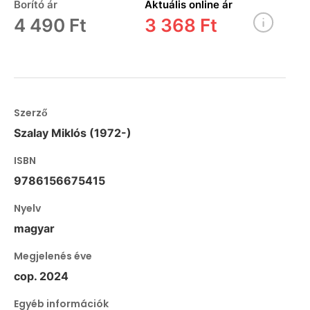
Borító ár
Aktuális online ár
4 490 Ft
3 368 Ft
Szerző
Szalay Miklós (1972-)
ISBN
9786156675415
Nyelv
magyar
Megjelenés éve
cop. 2024
Egyéb információk