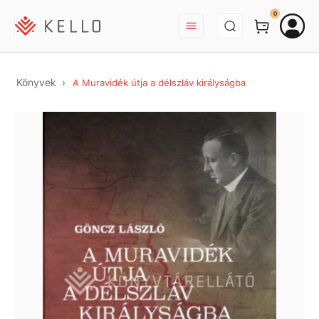
BEJELENTKEZÉS
0
Könyvek
A Muravidék útja a délszláv királyságba