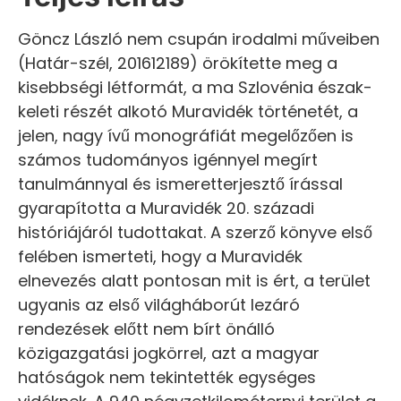
Göncz László nem csupán irodalmi műveiben
(Határ-szél, 201612189) örökítette meg a
kisebbségi létformát, a ma Szlovénia észak-
keleti részét alkotó Muravidék történetét, a
jelen, nagy ívű monográfiát megelőzően is
számos tudományos igénnyel megírt
tanulmánnyal és ismeretterjesztő írással
gyarapította a Muravidék 20. századi
históriájáról tudottakat. A szerző könyve első
felében ismerteti, hogy a Muravidék
elnevezés alatt pontosan mit is ért, a terület
ugyanis az első világháborút lezáró
rendezések előtt nem bírt önálló
közigazgatási jogkörrel, azt a magyar
hatóságok nem tekintették egységes