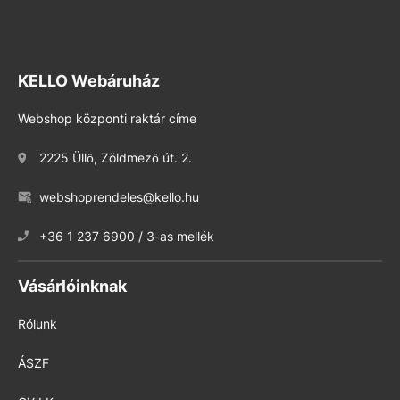
KELLO Webáruház
Webshop központi raktár címe
2225 Üllő, Zöldmező út. 2.
webshoprendeles@kello.hu
+36 1 237 6900 / 3-as mellék
Vásárlóinknak
Rólunk
ÁSZF