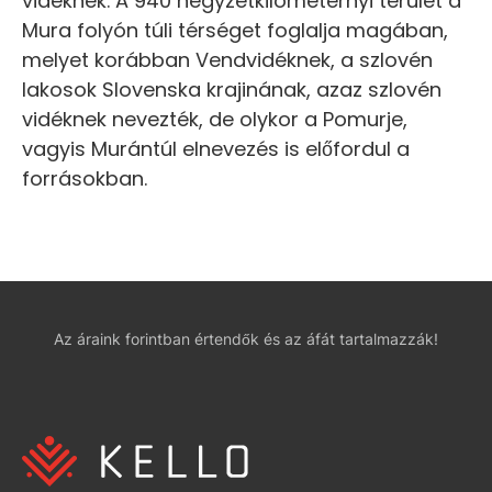
vidéknek. A 940 négyzetkilométernyi terület a
Mura folyón túli térséget foglalja magában,
melyet korábban Vendvidéknek, a szlovén
lakosok Slovenska krajinának, azaz szlovén
vidéknek nevezték, de olykor a Pomurje,
vagyis Murántúl elnevezés is előfordul a
forrásokban.
Az áraink forintban értendők és az áfát tartalmazzák!