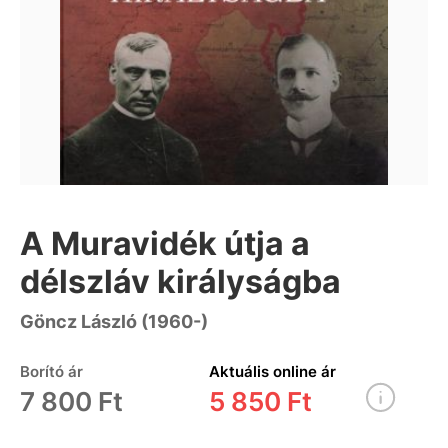
A Muravidék útja a
délszláv királyságba
Göncz László (1960-)
Borító ár
Aktuális online ár
7 800 Ft
5 850 Ft