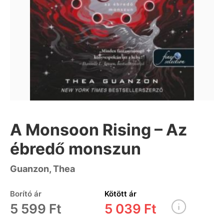
A Monsoon Rising – Az
ébredő monszun
Guanzon, Thea
Borító ár
Kötött ár
5 599 Ft
5 039 Ft