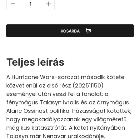
KOSÁRBA
Teljes leírás
A Hurricane Wars-sorozat második kötete
közvetlenül az első rész (202511150)
eseményei után veszi fel a fonalat: a
fénymágus Talasyn Ivralis és az árnymágus
Alaric Ossinast politikai házasságot kötöttek,
hogy megakadályozzanak egy világméretű
mágikus katasztrófát. A kötet nyitányában
Talasyn már Nenavar uralkodónője,