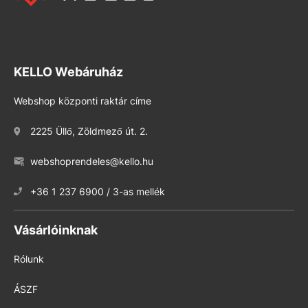
KELLO Webáruház
Webshop központi raktár címe
2225 Üllő, Zöldmező út. 2.
webshoprendeles@kello.hu
+36 1 237 6900 / 3-as mellék
Vásárlóinknak
Rólunk
ÁSZF