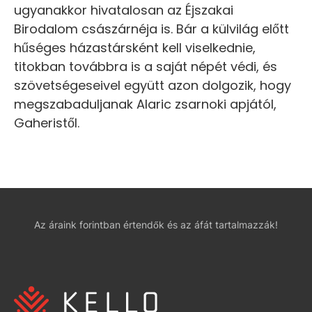
ugyanakkor hivatalosan az Éjszakai
Birodalom császárnéja is. Bár a külvilág előtt
hűséges házastársként kell viselkednie,
titokban továbbra is a saját népét védi, és
szövetségeseivel együtt azon dolgozik, hogy
megszabaduljanak Alaric zsarnoki apjától,
Gaheristől.
Az áraink forintban értendők és az áfát tartalmazzák!