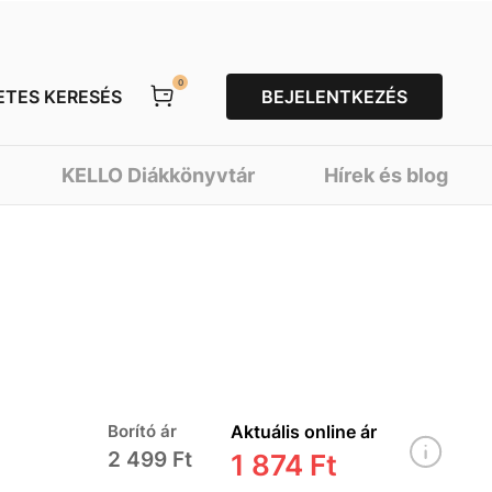
0
ETES KERESÉS
BEJELENTKEZÉS
KELLO Diákkönyvtár
Hírek és blog
Borító ár
Aktuális online ár
2 499 Ft
1 874 Ft