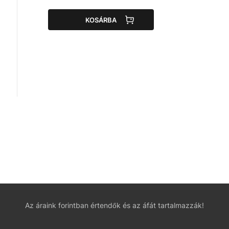
KOSÁRBA
Az áraink forintban értendők és az áfát tartalmazzák!