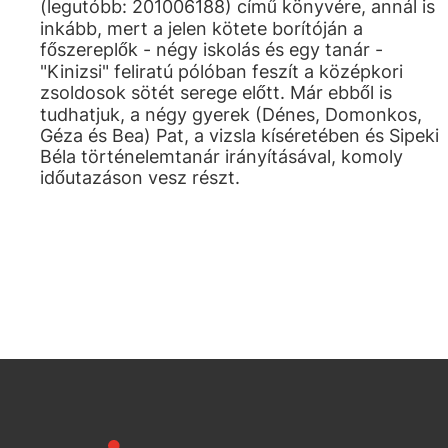
(legutóbb: 201006188) című könyvére, annál is
inkább, mert a jelen kötete borítóján a
főszereplők - négy iskolás és egy tanár -
"Kinizsi" feliratú pólóban feszít a középkori
zsoldosok sötét serege előtt. Már ebből is
tudhatjuk, a négy gyerek (Dénes, Domonkos,
Géza és Bea) Pat, a vizsla kíséretében és Sipeki
Béla történelemtanár irányításával, komoly
időutazáson vesz részt.