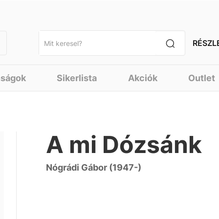
RÉSZL
nságok
Sikerlista
Akciók
Outlet
A mi Dózsánk
Nógrádi Gábor (1947-)