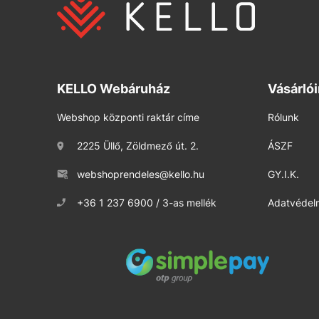
KELLO Webáruház
Vásárló
Webshop központi raktár címe
Rólunk
2225 Üllő, Zöldmező út. 2.
ÁSZF
webshoprendeles@kello.hu
GY.I.K.
+36 1 237 6900 / 3-as mellék
Adatvédelm