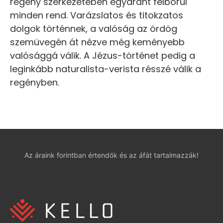
regény szerkezetében egyaránt felborul
minden rend. Varázslatos és titokzatos
dolgok történnek, a valóság az ördög
szemüvegén át nézve még keményebb
valósággá válik. A Jézus-történet pedig a
leginkább naturalista-verista résszé válik a
regényben.
Az áraink forintban értendők és az áfát tartalmazzák!