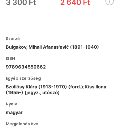
3 300 Ft
2 640 Ft
Szerző
Bulgakov, Mihail Afanas'evič (1891-1940)
ISBN
9789634550662
Egyéb szerzőség
Szőllősy Klára (1913-1970) (ford.);Kiss Ilona
(1955-) (jegyz., utószó)
Nyelv
magyar
Megjelenés éve