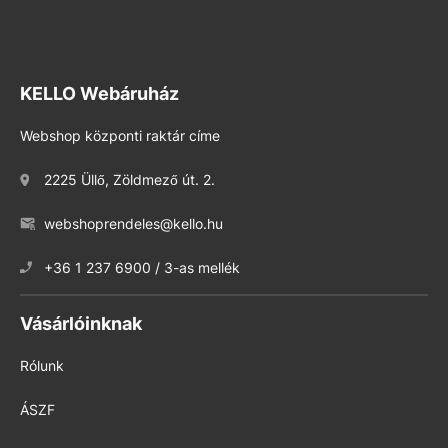
KELLO Webáruház
Webshop központi raktár címe
2225 Üllő, Zöldmező út. 2.
webshoprendeles@kello.hu
+36 1 237 6900 / 3-as mellék
Vásárlóinknak
Rólunk
ÁSZF