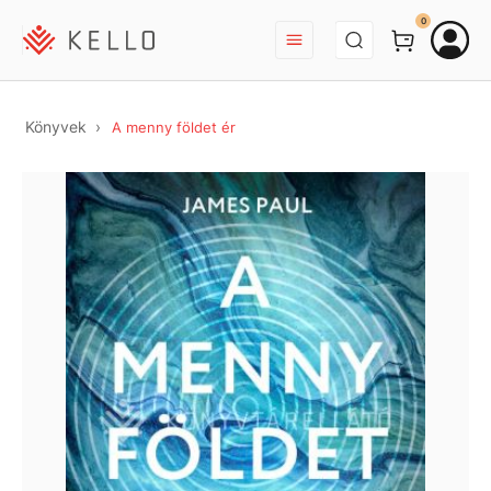
BEJELENTKEZÉS
0
Könyvek
A menny földet ér