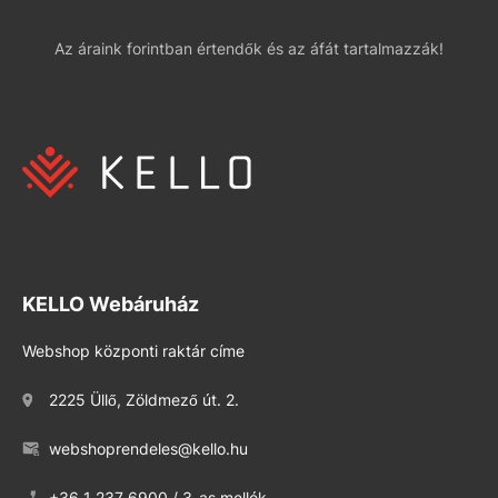
Az áraink forintban értendők és az áfát tartalmazzák!
KELLO Webáruház
Webshop központi raktár címe
2225 Üllő, Zöldmező út. 2.
webshoprendeles@kello.hu
+36 1 237 6900 / 3-as mellék