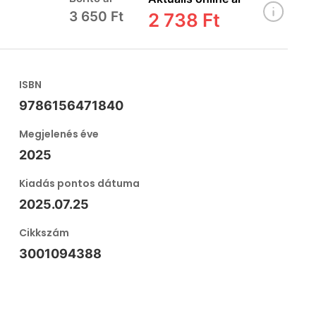
3 650 Ft
2 738 Ft
ISBN
9786156471840
Megjelenés éve
2025
Kiadás pontos dátuma
2025.07.25
Cikkszám
3001094388