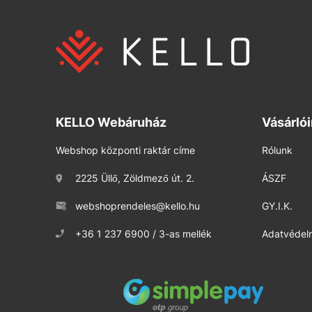
KELLO Webáruház
Vásárló
Webshop központi raktár címe
Rólunk
2225 Üllő, Zöldmező út. 2.
ÁSZF
webshoprendeles@kello.hu
GY.I.K.
+36 1 237 6900 / 3-as mellék
Adatvédelm