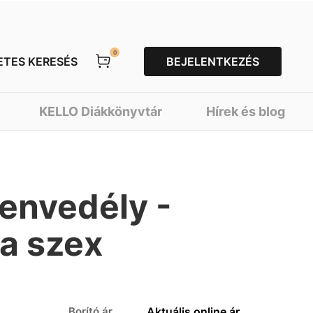
0
ETES KERESÉS
BEJELENTKEZÉS
KELLO Diákkönyvtár
Hírek és blog
envedély -
 a szex
Borító ár
Aktuális online ár