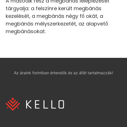
A második rész a megbánás leleplezését
tárgyalja: a felszínre került megbánás
kezelését, a megbánás négy fő okát, a
megbánás mélyszerkezetét, az alapvető
megbánásokat.
Az áraink forintban értendők és az áfát tartalmazzák!