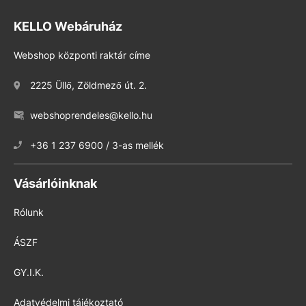
KELLO Webáruház
Webshop központi raktár címe
2225 Üllő, Zöldmező út. 2.
webshoprendeles@kello.hu
+36 1 237 6900 / 3-as mellék
Vásárlóinknak
Rólunk
ÁSZF
GY.I.K.
Adatvédelmi tájékoztató