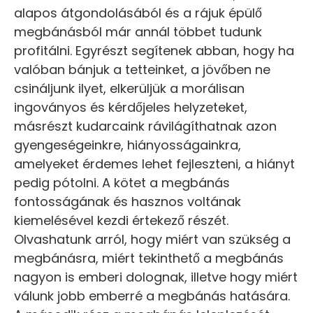
alapos átgondolásából és a rájuk épülő
megbánásból már annál többet tudunk
profitálni. Egyrészt segítenek abban, hogy ha
valóban bánjuk a tetteinket, a jövőben ne
csináljunk ilyet, elkerüljük a morálisan
ingoványos és kérdőjeles helyzeteket,
másrészt kudarcaink rávilágíthatnak azon
gyengeségeinkre, hiányosságainkra,
amelyeket érdemes lehet fejleszteni, a hiányt
pedig pótolni. A kötet a megbánás
fontosságának és hasznos voltának
kiemelésével kezdi értekező részét.
Olvashatunk arról, hogy miért van szükség a
megbánásra, miért tekinthető a megbánás
nagyon is emberi dolognak, illetve hogy miért
válunk jobb emberré a megbánás hatására.