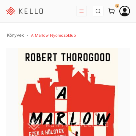
BEJELENTKEZÉS
0
Könyvek
A Marlow Nyomozóklub