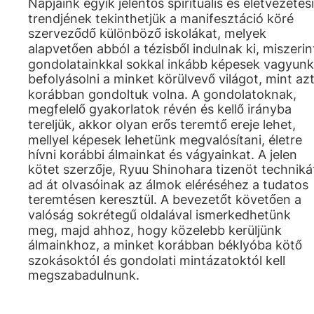
Napjaink egyik jelentős spirituális és életvezetési
trendjének tekinthetjük a manifesztáció köré
szerveződő különböző iskolákat, melyek
alapvetően abból a tézisből indulnak ki, miszerin
gondolatainkkal sokkal inkább képesek vagyunk
befolyásolni a minket körülvevő világot, mint az
korábban gondoltuk volna. A gondolatoknak,
megfelelő gyakorlatok révén és kellő irányba
tereljük, akkor olyan erős teremtő ereje lehet,
mellyel képesek lehetünk megvalósítani, életre
hívni korábbi álmainkat és vágyainkat. A jelen
kötet szerzője, Ryuu Shinohara tizenöt techniká
ad át olvasóinak az álmok eléréséhez a tudatos
teremtésen keresztül. A bevezetőt követően a
valóság sokrétegű oldalával ismerkedhetünk
meg, majd ahhoz, hogy közelebb kerüljünk
álmainkhoz, a minket korábban béklyóba kötő
szokásoktól és gondolati mintázatoktól kell
megszabadulnunk.