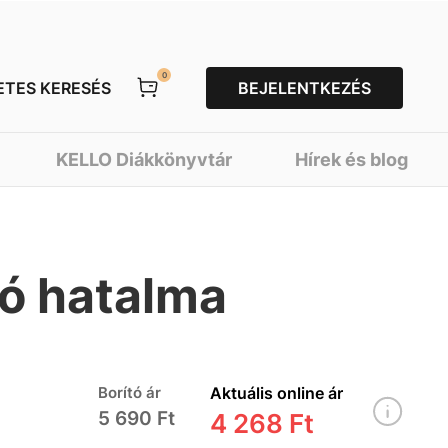
0
ETES KERESÉS
BEJELENTKEZÉS
KELLO Diákkönyvtár
Hírek és blog
ió hatalma
Borító ár
Aktuális online ár
5 690 Ft
4 268 Ft