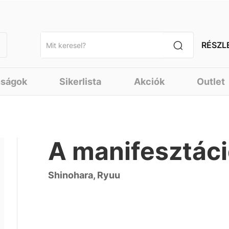
RÉSZL
nságok
Sikerlista
Akciók
Outlet
A manifesztác
Shinohara, Ryuu