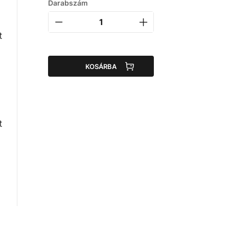
Darabszám
t
t
KOSÁRBA
t