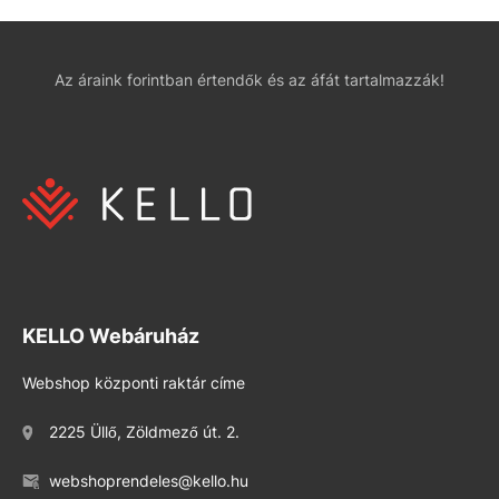
Az áraink forintban értendők és az áfát tartalmazzák!
KELLO Webáruház
Webshop központi raktár címe
2225 Üllő, Zöldmező út. 2.
webshoprendeles@kello.hu