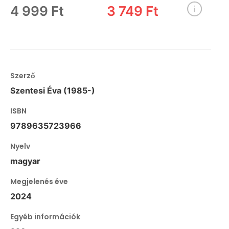
4 999 Ft
3 749 Ft
Szerző
Szentesi Éva (1985-)
ISBN
9789635723966
Nyelv
magyar
Megjelenés éve
2024
Egyéb információk