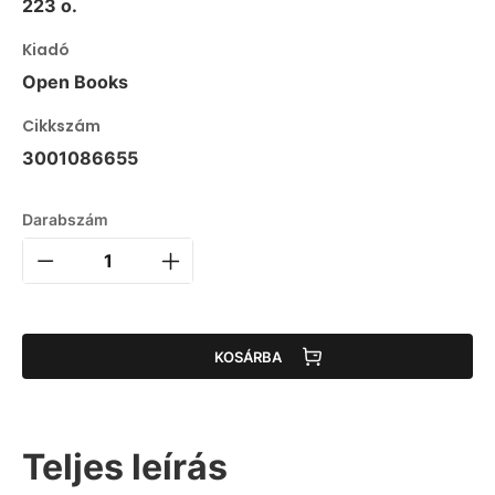
223 o.
Kiadó
Open Books
Cikkszám
3001086655
Darabszám
KOSÁRBA
Teljes leírás