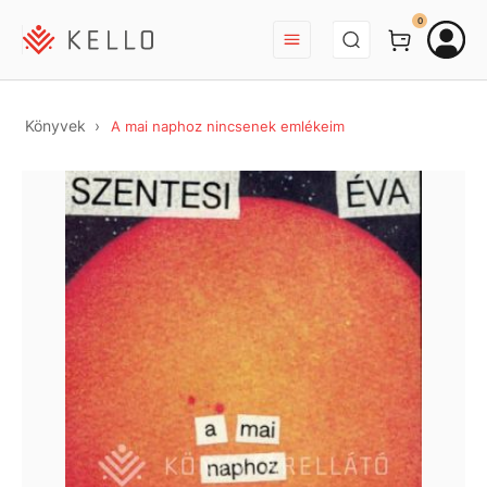
BEJELENTKEZÉS
0
Könyvek
A mai naphoz nincsenek emlékeim