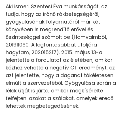
Aki ismeri Szentesi Éva munkásságát, az
tudja, hogy az írónő rákbetegségéről,
gyógyulásának folyamatáról már két
könyvében is megrendítő erővel és
őszinteséggel számolt be (Hamvaimból,
201911060; A legfontosabbat utoljára
hagytam, 202015217). 2015. május 13-a
jelentette a fordulatot az életében, amikor
kézhez vehette a negatív CT eredményt, ez
azt jelentette, hogy a daganat tökéletesen
elmúlt a szervezetéből. Gyógyulása során a
lélek útját is járta, amikor megkísérelte
felfejteni azokat a szálakat, amelyek eredői
lehettek megbetegedésének.