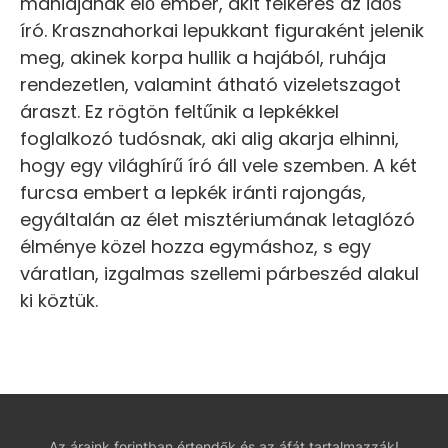
mániájának élő ember, akit felkeres az idős
író. Krasznahorkai lepukkant figuraként jelenik
meg, akinek korpa hullik a hajából, ruhája
rendezetlen, valamint átható vizeletszagot
áraszt. Ez rögtön feltűnik a lepkékkel
foglalkozó tudósnak, aki alig akarja elhinni,
hogy egy világhírű író áll vele szemben. A két
furcsa embert a lepkék iránti rajongás,
egyáltalán az élet misztériumának letaglózó
élménye közel hozza egymáshoz, s egy
váratlan, izgalmas szellemi párbeszéd alakul
ki köztük.
Az áraink forintban értendők és az áfát tartalmazzák!