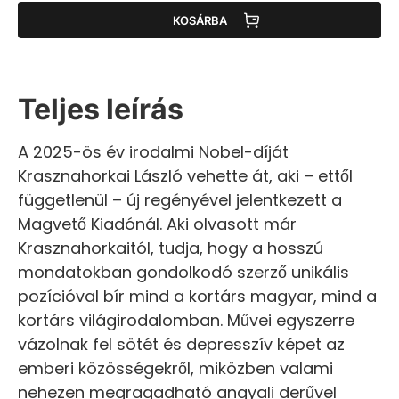
KOSÁRBA
Teljes leírás
A 2025-ös év irodalmi Nobel-díját
Krasznahorkai László vehette át, aki – ettől
függetlenül – új regényével jelentkezett a
Magvető Kiadónál. Aki olvasott már
Krasznahorkaitól, tudja, hogy a hosszú
mondatokban gondolkodó szerző unikális
pozícióval bír mind a kortárs magyar, mind a
kortárs világirodalomban. Művei egyszerre
vázolnak fel sötét és depresszív képet az
emberi közösségekről, miközben valami
nehezen megragadható angyali derűvel