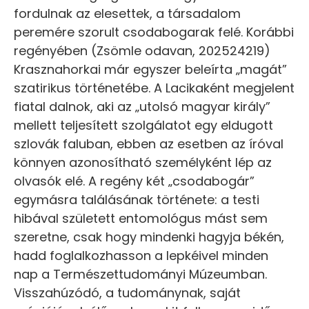
fordulnak az elesettek, a társadalom
peremére szorult csodabogarak felé. Korábbi
regényében (Zsömle odavan, 202524219)
Krasznahorkai már egyszer beleírta „magát”
szatirikus történetébe. A Lacikaként megjelent
fiatal dalnok, aki az „utolsó magyar király”
mellett teljesített szolgálatot egy eldugott
szlovák faluban, ebben az esetben az íróval
könnyen azonosítható személyként lép az
olvasók elé. A regény két „csodabogár”
egymásra találásának története: a testi
hibával született entomológus mást sem
szeretne, csak hogy mindenki hagyja békén,
hadd foglalkozhasson a lepkéivel minden
nap a Természettudományi Múzeumban.
Visszahúzódó, a tudománynak, saját