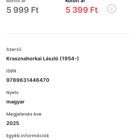
Borító ár
Kötött ár
5 999 Ft
5 399 Ft
Szerző
Krasznahorkai László (1954-)
ISBN
9789631446470
Nyelv
magyar
Megjelenés éve
2025
Egyéb információk