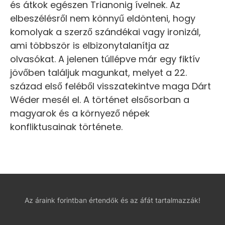
és átkok egészen Trianonig ívelnek. Az
elbeszélésről nem könnyű eldönteni, hogy
komolyak a szerző szándékai vagy ironizál,
ami többször is elbizonytalanítja az
olvasókat. A jelenen túllépve már egy fiktív
jövőben találjuk magunkat, melyet a 22.
század első feléből visszatekintve maga Dárt
Wéder mesél el. A történet elsősorban a
magyarok és a környező népek
konfliktusainak története.
Az áraink forintban értendők és az áfát tartalmazzák!