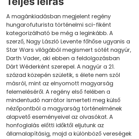
Teljes leírás
A magánkiadásban megjelent regény
hungarofuturista történelmi sci-fiként
kategorizálható be még a leginkább. A
szerző, Nagy László Levente főhőse ugyanis a
Star Wars világából megismert sötét nagyúr,
Darth Vader, aki ebben a feldolgozásban
Dárt Wéderként szerepel. A nagyúr a 21.
század közepén születik, s élete nem szól
másról, mint az elnyomott magyarság
felemeléséről. A regény első felében a
mindentudó narrátor ismerteti meg külső
nézőpontból a magyarság történelmének
alapvető eseményeivel az olvasókat. A
honfoglalás előtti időktől eljutunk az
államalapításig, majd a különböző vereségek