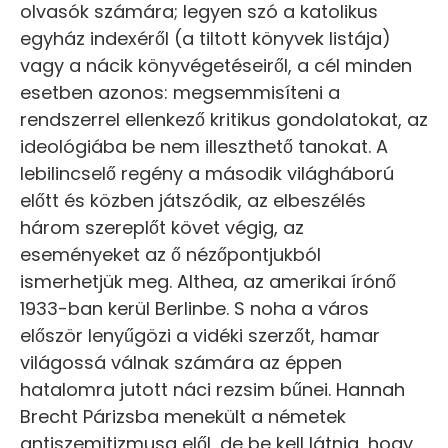
olvasók számára; legyen szó a katolikus
egyház indexéről (a tiltott könyvek listája)
vagy a nácik könyvégetéseiről, a cél minden
esetben azonos: megsemmisíteni a
rendszerrel ellenkező kritikus gondolatokat, az
ideológiába be nem illeszthető tanokat. A
lebilincselő regény a második világháború
előtt és közben játszódik, az elbeszélés
három szereplőt követ végig, az
eseményeket az ő nézőpontjukból
ismerhetjük meg. Althea, az amerikai írónő
1933-ban kerül Berlinbe. S noha a város
először lenyűgözi a vidéki szerzőt, hamar
világossá válnak számára az éppen
hatalomra jutott náci rezsim bűnei. Hannah
Brecht Párizsba menekült a németek
antiszemitizmusa elől, de be kell látnia, hogy