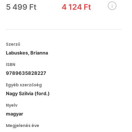
5 499 Ft
4 124 Ft
Szerző
Labuskes, Brianna
ISBN
9789635828227
Egyéb szerzőség
Nagy Szilvia (ford.)
Nyelv
magyar
Megjelenés éve