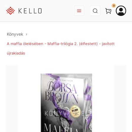
BEJELENTKEZÉS
0
Könyvek
A maffia ölelésében - Maffia-trilógia 2. (élfestett) - javított
újrakiadás