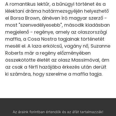
A romantikus lektűr, a bűnügyi történet és a
lélektani dráma határmezsgyéjén helyezhető
el Borsa Brown, álnéven író magyar szerző -
most "szenvedélyesebb", második kiadásban
megjelenő - regénye, amely az olaszországi
maffia, a Cosa Nostra tagjainak történetét
meséli el. A laza erkölcsű, vagány nő, Suzanne
Roberts már a regény előzményében
összekötötte életét az olasz Massimóval, ám
az csak a férfi hazájába érkezés után derült
ki számára, hogy szerelme a maffia tagja.
Az áraink forintban értendők és az áfát tartalmazzák!