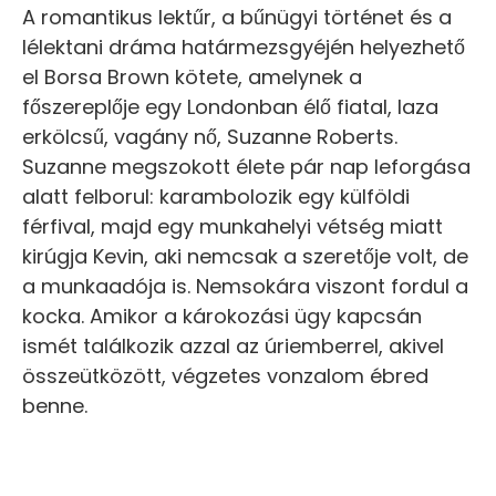
A romantikus lektűr, a bűnügyi történet és a
lélektani dráma határmezsgyéjén helyezhető
el Borsa Brown kötete, amelynek a
főszereplője egy Londonban élő fiatal, laza
erkölcsű, vagány nő, Suzanne Roberts.
Suzanne megszokott élete pár nap leforgása
alatt felborul: karambolozik egy külföldi
férfival, majd egy munkahelyi vétség miatt
kirúgja Kevin, aki nemcsak a szeretője volt, de
a munkaadója is. Nemsokára viszont fordul a
kocka. Amikor a károkozási ügy kapcsán
ismét találkozik azzal az úriemberrel, akivel
összeütközött, végzetes vonzalom ébred
benne.