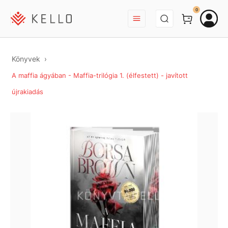
BEJELENTKEZÉS
0
Könyvek
A maffia ágyában - Maffia-trilógia 1. (élfestett) - javított
újrakiadás