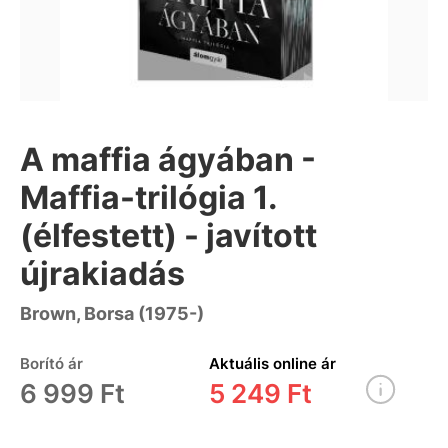
A maffia ágyában -
Maffia-trilógia 1.
(élfestett) - javított
újrakiadás
Brown, Borsa (1975-)
Borító ár
Aktuális online ár
6 999 Ft
5 249 Ft