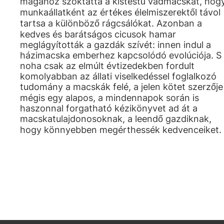
magához szoktatta a kistestű vadmacskát, hog
munkaállatként az értékes élelmiszerektől távol
tartsa a különböző rágcsálókat. Azonban a
kedves és barátságos cicusok hamar
meglágyították a gazdák szívét: innen indul a
házimacska emberhez kapcsolódó evolúciója. S
noha csak az elmúlt évtizedekben fordult
komolyabban az állati viselkedéssel foglalkozó
tudomány a macskák felé, a jelen kötet szerzője
mégis egy alapos, a mindennapok során is
haszonnal forgatható kézikönyvet ad át a
macskatulajdonosoknak, a leendő gazdiknak,
hogy könnyebben megérthessék kedvenceiket.