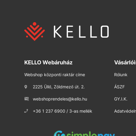
KELLO Webáruház
Vásárló
Webshop központi raktár címe
Rólunk
2225 Üllő, Zöldmező út. 2.
ÁSZF
webshoprendeles@kello.hu
GY.I.K.
+36 1 237 6900 / 3-as mellék
Adatvédelm