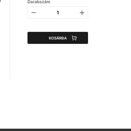
y
Darabszám
KOSÁRBA