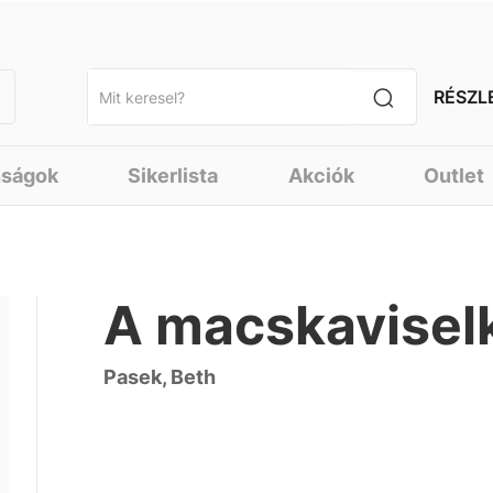
RÉSZL
nságok
Sikerlista
Akciók
Outlet
A macskaviselk
Pasek, Beth