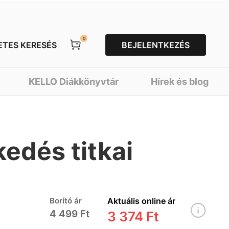
0
ETES KERESÉS
BEJELENTKEZÉS
KELLO Diákkönyvtár
Hírek és blog
edés titkai
Borító ár
Aktuális online ár
4 499 Ft
3 374 Ft