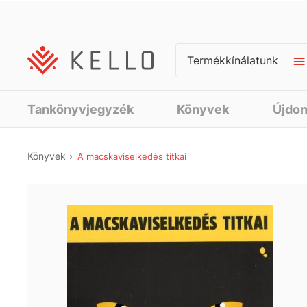
Termékkínálatunk
Tankönyvjegyzék
Könyvek
Újdo
Könyvek
A macskaviselkedés titkai