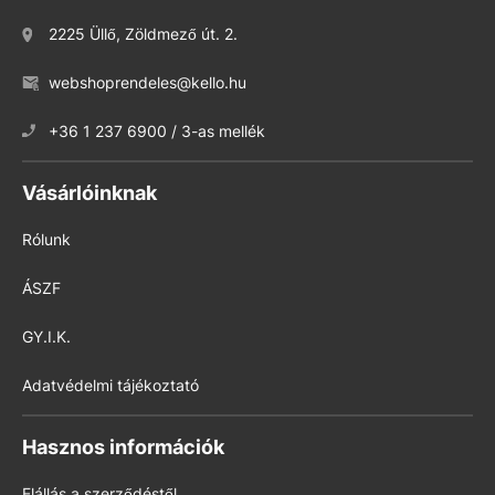
2225 Üllő, Zöldmező út. 2.
webshoprendeles@kello.hu
+36 1 237 6900 / 3-as mellék
Vásárlóinknak
Rólunk
ÁSZF
GY.I.K.
Adatvédelmi tájékoztató
Hasznos információk
Elállás a szerződéstől