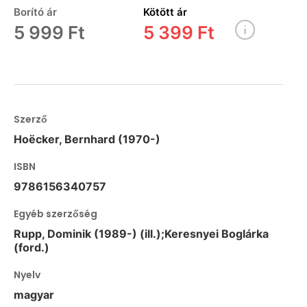
Borító ár
Kötött ár
5 999 Ft
5 399 Ft
Szerző
Hoëcker, Bernhard (1970-)
ISBN
9786156340757
Egyéb szerzőség
Rupp, Dominik (1989-) (ill.);Keresnyei Boglárka
(ford.)
Nyelv
magyar