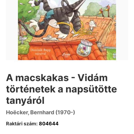
A macskakas - Vidám
történetek a napsütötte
tanyáról
Hoëcker, Bernhard (1970-)
Raktári szám:
804644