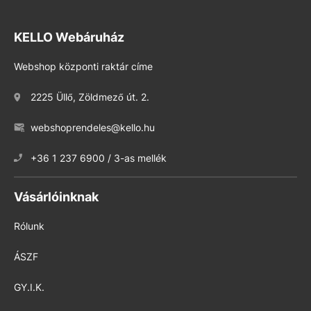
KELLO Webáruház
Webshop központi raktár címe
2225 Üllő, Zöldmező út. 2.
webshoprendeles@kello.hu
+36 1 237 6900 / 3-as mellék
Vásárlóinknak
Rólunk
ÁSZF
GY.I.K.