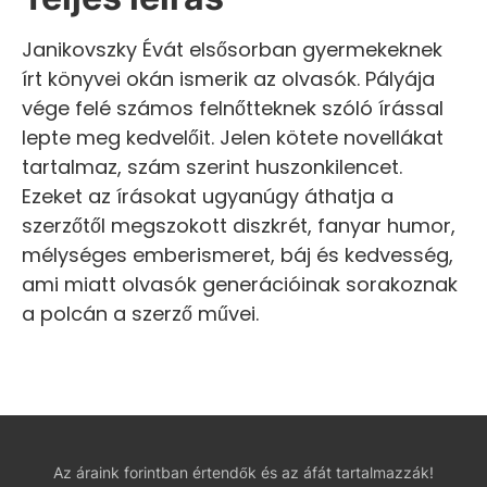
Janikovszky Évát elsősorban gyermekeknek
írt könyvei okán ismerik az olvasók. Pályája
vége felé számos felnőtteknek szóló írással
lepte meg kedvelőit. Jelen kötete novellákat
tartalmaz, szám szerint huszonkilencet.
Ezeket az írásokat ugyanúgy áthatja a
szerzőtől megszokott diszkrét, fanyar humor,
mélységes emberismeret, báj és kedvesség,
ami miatt olvasók generációinak sorakoznak
a polcán a szerző művei.
Az áraink forintban értendők és az áfát tartalmazzák!