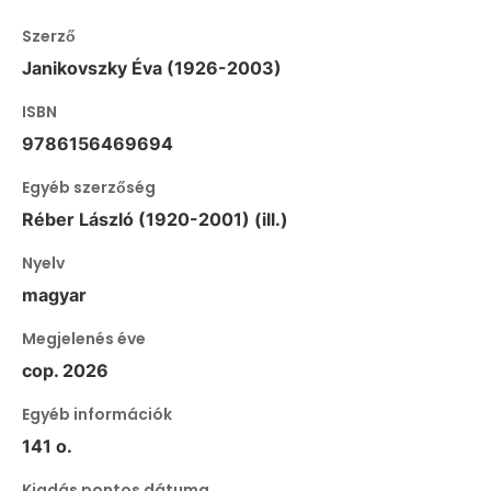
Szerző
Janikovszky Éva (1926-2003)
ISBN
9786156469694
Egyéb szerzőség
Réber László (1920-2001) (ill.)
Nyelv
magyar
Megjelenés éve
cop. 2026
Egyéb információk
141 o.
Kiadás pontos dátuma