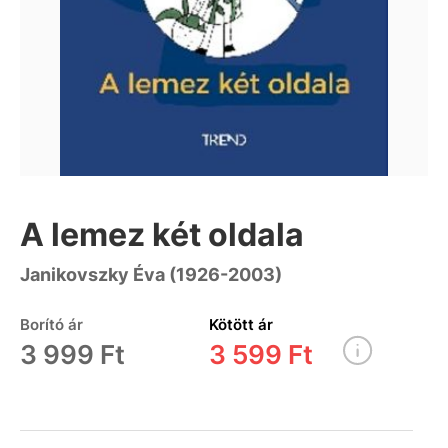
A lemez két oldala
Janikovszky Éva (1926-2003)
Borító ár
Kötött ár
3 999 Ft
3 599 Ft