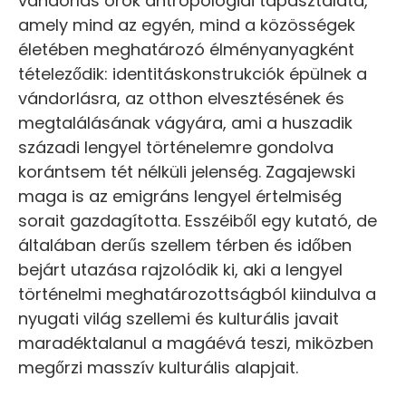
vándorlás örök antropológiai tapasztalata,
amely mind az egyén, mind a közösségek
életében meghatározó élményanyagként
tételeződik: identitáskonstrukciók épülnek a
vándorlásra, az otthon elvesztésének és
megtalálásának vágyára, ami a huszadik
századi lengyel történelemre gondolva
korántsem tét nélküli jelenség. Zagajewski
maga is az emigráns lengyel értelmiség
sorait gazdagította. Esszéiből egy kutató, de
általában derűs szellem térben és időben
bejárt utazása rajzolódik ki, aki a lengyel
történelmi meghatározottságból kiindulva a
nyugati világ szellemi és kulturális javait
maradéktalanul a magáévá teszi, miközben
megőrzi masszív kulturális alapjait.