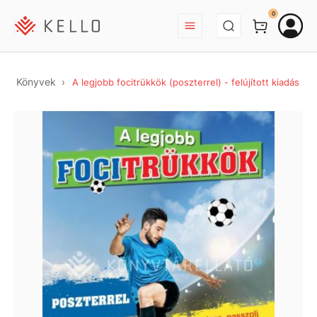
BEJELENTKEZÉS
0
Könyvek
A legjobb focitrükkök (poszterrel) - felújított kiadás