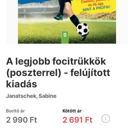
A legjobb focitrükkök
(poszterrel) - felújított
kiadás
Janatschek, Sabine
Borító ár
Kötött ár
2 990 Ft
2 691 Ft