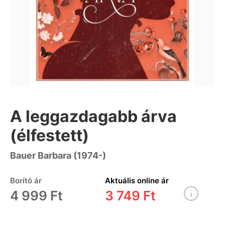
A leggazdagabb árva
(élfestett)
Bauer Barbara (1974-)
Borító ár
Aktuális online ár
4 999 Ft
3 749 Ft