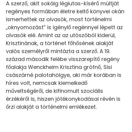
A szerző, akit sokáig légiutas-kísérő múltját
regényes formában életre keltő könyvei okán
ismerhettek az olvasók, most történelmi
„oknyomozást” is igénylő regénnyel lépett az
olvasók elé. Amint az az utószóból kiderül,
Krisztinának, a történet főhősének alakját
valós személyről mintázta a szerző. A 19.
század második felébe visszarepítő regény
főalakja Wenckheim Krisztina grófnő, Sisi
császárné palotahölgye, aki már korában is
híres volt, nemcsak kiemelkedő
műveltségéről, de kifinomult szociális
érzékéről is, hiszen jótékonykodásai révén is
őrzi alakját a történelmi emlékezet.