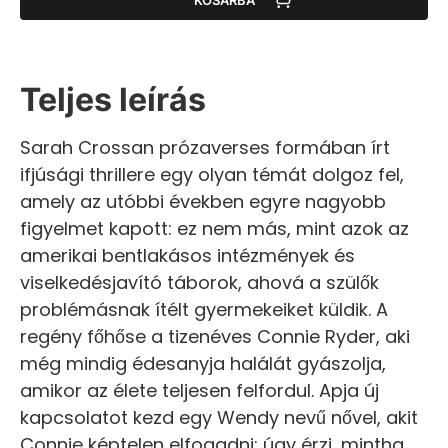
Teljes leírás
Sarah Crossan prózaverses formában írt
ifjúsági thrillere egy olyan témát dolgoz fel,
amely az utóbbi években egyre nagyobb
figyelmet kapott: ez nem más, mint azok az
amerikai bentlakásos intézmények és
viselkedésjavító táborok, ahová a szülők
problémásnak ítélt gyermekeiket küldik. A
regény főhőse a tizenéves Connie Ryder, aki
még mindig édesanyja halálát gyászolja,
amikor az élete teljesen felfordul. Apja új
kapcsolatot kezd egy Wendy nevű nővel, akit
Connie képtelen elfogadni: úgy érzi, mintha