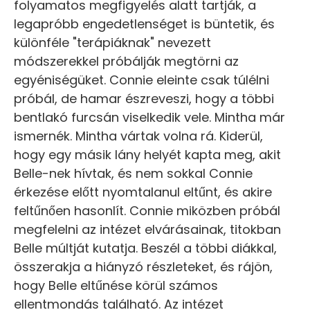
folyamatos megfigyelés alatt tartják, a
legapróbb engedetlenséget is büntetik, és
különféle "terápiáknak" nevezett
módszerekkel próbálják megtörni az
egyéniségüket. Connie eleinte csak túlélni
próbál, de hamar észreveszi, hogy a többi
bentlakó furcsán viselkedik vele. Mintha már
ismernék. Mintha vártak volna rá. Kiderül,
hogy egy másik lány helyét kapta meg, akit
Belle-nek hívtak, és nem sokkal Connie
érkezése előtt nyomtalanul eltűnt, és akire
feltűnően hasonlít. Connie miközben próbál
megfelelni az intézet elvárásainak, titokban
Belle múltját kutatja. Beszél a többi diákkal,
összerakja a hiányzó részleteket, és rájön,
hogy Belle eltűnése körül számos
ellentmondás található. Az intézet