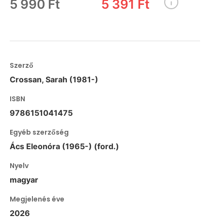
5 990 Ft
5 391 Ft
Szerző
Crossan, Sarah (1981-)
ISBN
9786151041475
Egyéb szerzőség
Ács Eleonóra (1965-) (ford.)
Nyelv
magyar
Megjelenés éve
2026