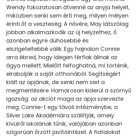
Wendy fokozatosan átvenné az anyja helyét,
miközben senki sem érti meg, milyen mélyen
érinti őt a veszteség. A nővére, May látszólag
jobban alkalmazkodik az új helyzethez, ő
azonban egyre dühösebbé és
elszigeteltebbé válik. Egy hajnalon Connie
arra ébred, hogy idegen férfiak állnak az
ágya mellett. Mielőtt felfoghatná, mi történik,
elrabolják a saját otthonából. Segítségért
kiált az apjának, de senki nem siet a
megmentésére. Hamarosan kiderül a szörnyű
igazság: az akciót maga az apja szervezte
meg. Connie-t egy távoli intézménybe, a
Silver Lake Akadémiára szállítják, amely
kívülről iskolának tűnik, valójában azonban
szigorúan őrzött javítóintézet. A fiatalokat