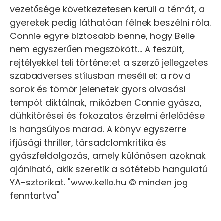
vezetősége következetesen kerüli a témát, a
gyerekek pedig láthatóan félnek beszélni róla.
Connie egyre biztosabb benne, hogy Belle
nem egyszerűen megszökött... A feszült,
rejtélyekkel teli történetet a szerző jellegzetes
szabadverses stílusban meséli el: a rövid
sorok és tömör jelenetek gyors olvasási
tempót diktálnak, miközben Connie gyásza,
dühkitörései és fokozatos érzelmi érlelődése
is hangsúlyos marad. A könyv egyszerre
ifjúsági thriller, társadalomkritika és
gyászfeldolgozás, amely különösen azoknak
ajánlható, akik szeretik a sötétebb hangulatú
YA-sztorikat. "www.kello.hu © minden jog
fenntartva"