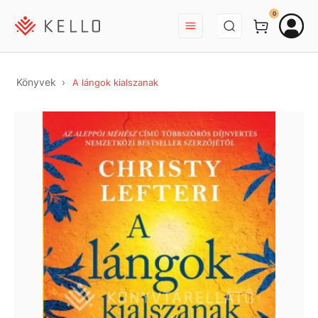
BEJELENTKEZÉS
0
Könyvek
A lángok kialszanak