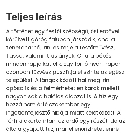
Teljes leírás
A történet egy festői szépségű, ősi erdővel
körülvett görög faluban játszódik, ahol a
zenetanárnő, Irini és férje a festőművész,
Tasso, valamint kislányuk, Chara békés
mindennapjaikat élik. Egy forró nyári napon
azonban tűzvész pusztítja el szinte az egész
települést. A lángok között hal meg Irini
apósa is és a felmérhetetlen károk mellett
nagyon sok a halálos áldozat is. A tűz egy
hozzá nem értő szakember egy
ingatlanfejlesztő hibája miatt keletkezett. A
férfi ki akarta irtani az erdő egy részét, de az
általa gyújtott tűz, már ellenőrizhetetlenné