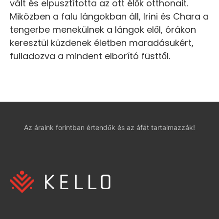
vált és elpusztította az ott élők otthonait.
Miközben a falu lángokban áll, Irini és Chara a
tengerbe menekülnek a lángok elől, órákon
keresztül küzdenek életben maradásukért,
fulladozva a mindent elborító füsttől.
Az áraink forintban értendők és az áfát tartalmazzák!