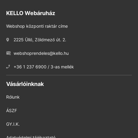
KELLO Webáruház
Webshop központi raktár címe
2225 Üllő, Zöldmező út. 2.
webshoprendeles@kello.hu
+36 1 237 6900 / 3-as mellék
Vásárlóinknak
Rólunk
ÁSZF
GY.I.K.
Adatvédelmi tájékoztató