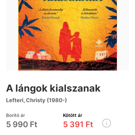
A lángok kialszanak
Lefteri, Christy (1980-)
Borító ár
Kötött ár
5 990 Ft
5 391 Ft