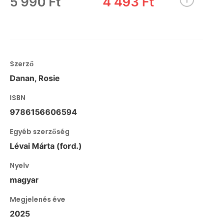
5 990 Ft
4 493 Ft
Szerző
Danan, Rosie
ISBN
9786156606594
Egyéb szerzőség
Lévai Márta (ford.)
Nyelv
magyar
Megjelenés éve
2025