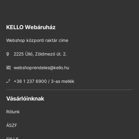
KELLO Webáruház
Webshop központi raktár címe
2225 Üllő, Zöldmező út. 2.
webshoprendeles@kello.hu
+36 1 237 6900 / 3-as mellék
Vásárlóinknak
Rólunk
ÁSZF
GY.I.K.