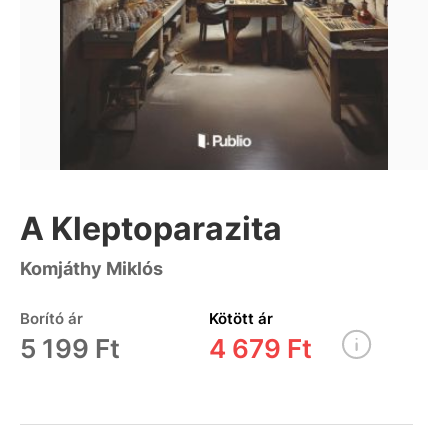
A Kleptoparazita
Komjáthy Miklós
Borító ár
Kötött ár
5 199 Ft
4 679 Ft