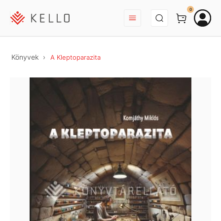
BEJELENTKEZÉS
0
Könyvek
A Kleptoparazita