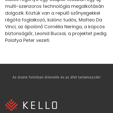
multi-szenzoros technológia megalkotásán
dolgozik. Köztük van a repülő szőnyegekkel
régóta foglalkozó, különc tudós, Matteo Da
Vinci, az ápolónő Cornélia Neringa, a köpcös
biztonságiőr, Leonid Bucsai, a projektet pedig
Polafya Peter vezeti.
Az áraink forintban értendők és az áfát tartalmazzák!