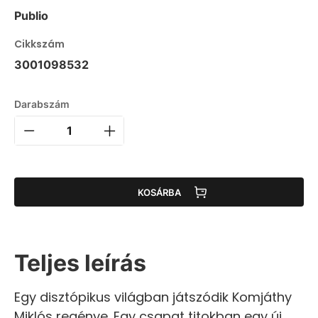
Publio
Cikkszám
3001098532
Darabszám
KOSÁRBA
Teljes leírás
Egy disztópikus világban játszódik Komjáthy
Miklós regénye. Egy csapat titokban egy új,