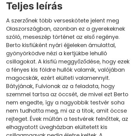
Teljes leírás
A szerzőnek több verseskötete jelent meg
Olaszországban, azonban ez a gyerekeknek
szóló, meseszép történet az első regénye.
Berto kisfiúként nyári éjjeleken ámulattal,
gyönyörködve nézi a kertjükbe lehulló
csillagokat. A kisfiú meggyőződése, hogy ezek
a fényes kis földre hullók valamik, valójában
magocskák, ezért elülteti valamennyit.
Bátyjának, Fulvionak az a feladata, hogy
szemmel tartsa az öccsét, de mivel ezt Berto
nem engedte, így a nagyobbik testvér soha
nem tudhatta meg, mi az a titok, amit öccse
rejteget. Évek múltán a testvérek felnőttek, az
elhagyatott üvegházban elültetett kis
csillagmagvak pedig életre keltek. A