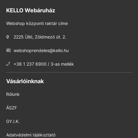
KELLO Webáruház
Webshop központi raktár címe
2225 Üllő, Zöldmező út. 2.
webshoprendeles@kello.hu
+36 1 237 6900 / 3-as mellék
Vásárlóinknak
Rólunk
ÁSZF
GY.I.K.
Adatvédelmi tájékoztató