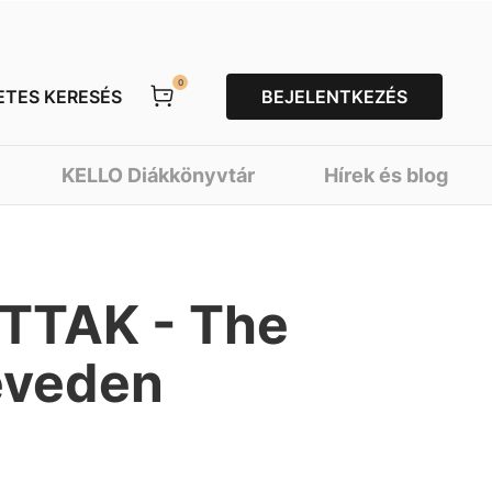
0
ETES KERESÉS
BEJELENTKEZÉS
KELLO Diákkönyvtár
Hírek és blog
TTAK - The
eveden