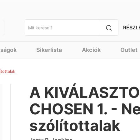
RÉSZL
nságok
Sikerlista
Akciók
Outlet
tottalak
A KIVÁLASZTO
CHOSEN 1. - N
szólítottalak