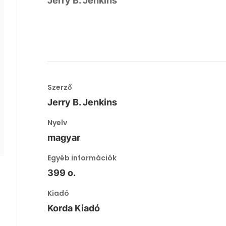
Jerry B. Jenkins
Szerző
Jerry B. Jenkins
Nyelv
magyar
Egyéb információk
399 o.
Kiadó
Korda Kiadó