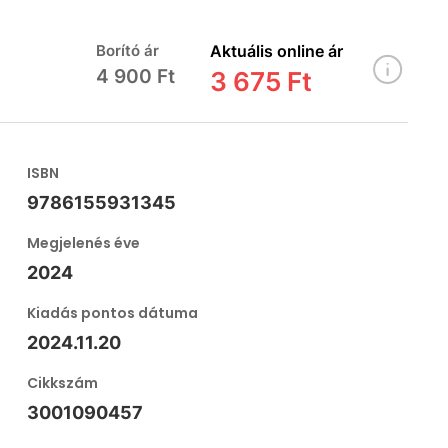
Borító ár
Aktuális online ár
4 900 Ft
3 675 Ft
ISBN
9786155931345
Megjelenés éve
2024
Kiadás pontos dátuma
2024.11.20
Cikkszám
3001090457