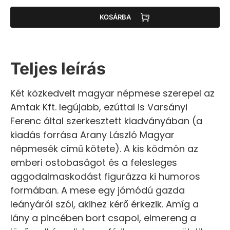
KOSÁRBA
Teljes leírás
Két közkedvelt magyar népmese szerepel az
Amtak Kft. legújabb, ezúttal is Varsányi
Ferenc által szerkesztett kiadványában (a
kiadás forrása Arany László Magyar
népmesék című kötete). A kis ködmön az
emberi ostobaságot és a felesleges
aggodalmaskodást figurázza ki humoros
formában. A mese egy jómódú gazda
leányáról szól, akihez kérő érkezik. Amíg a
lány a pincében bort csapol, elmereng a