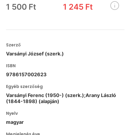
1 500 Ft
1 245 Ft
Szerző
Varsányi József (szerk.)
ISBN
9786157002623
Egyéb szerzőség
Varsányi Ferenc (1950-) (szerk.);Arany László
(1844-1898) (alapján)
Nyelv
magyar
Megjelenés éve