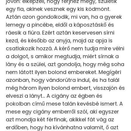
jövőn: elképzeli, hogy férjhez megy, születik
egy fia, akinek vesznek egy kis ködmönt.
Aztán azon gondolkodik, mi van, ha a gyerek
lemegy a pincébe, eldől a káposztáskő és
ráesik a fiúra. Ezért aztán keservesen sírni
kezd, és később az anyja, majd az apja is
csatlakozik hozzá. A kérő nem tudja mire vélni
a dolgot, s amikor megtudja, miért sírnak a
lány és a szülei, azt gondolja, hogy még soha
nem látott ilyen bolond embereket. Megígéri
azonban, hogy vándorútra indul, és ha talál
még három ilyen bolond embert, visszajön és
elveszi a lányt… A cigány az égben és
pokolban című mese talán kevésbé ismert. A
mese egy cigány emberről szól, aki egyszer
azt mondja két férfinak, akikkel fát vág az
erdőben, hogy ha kívánhatna valamit, ő azt