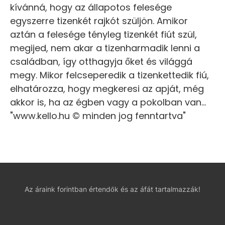
kívánná, hogy az állapotos felesége
egyszerre tizenkét rajkót szüljön. Amikor
aztán a felesége tényleg tizenkét fiút szül,
megijed, nem akar a tizenharmadik lenni a
családban, így otthagyja őket és világgá
megy. Mikor felcseperedik a tizenkettedik fiú,
elhatározza, hogy megkeresi az apját, még
akkor is, ha az égben vagy a pokolban van…
"www.kello.hu © minden jog fenntartva"
Az áraink forintban értendők és az áfát tartalmazzák!