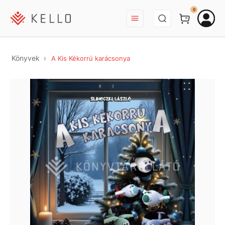
BEJELENTKEZÉS
0
Könyvek
A Kis Kékorrú karácsonya