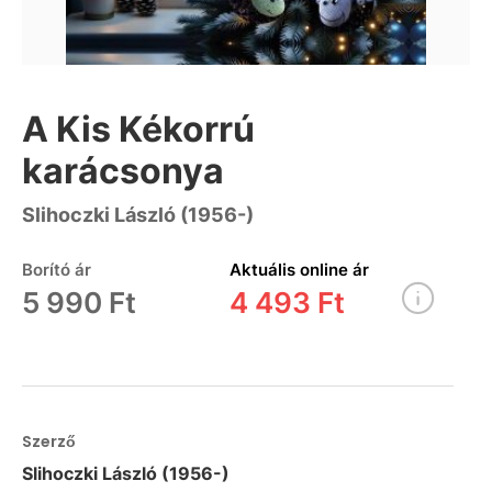
A Kis Kékorrú
karácsonya
Slihoczki László (1956-)
Borító ár
Aktuális online ár
5 990 Ft
4 493 Ft
Szerző
Slihoczki László (1956-)