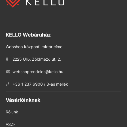
KELLO Webáruház
Webshop központi raktár címe
2225 Üllő, Zöldmező út. 2.
webshoprendeles@kello.hu
+36 1 237 6900 / 3-as mellék
Vásárlóinknak
Rólunk
ÁSZF