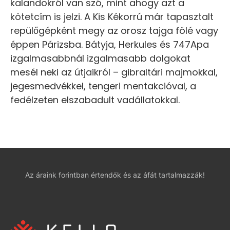
kalandokról van szó, mint ahogy azt a
kötetcím is jelzi. A Kis Kékorrú már tapasztalt
repülőgépként megy az orosz tajga fölé vagy
éppen Párizsba. Bátyja, Herkules és 747Apa
izgalmasabbnál izgalmasabb dolgokat
mesél neki az útjaikról – gibraltári majmokkal,
jegesmedvékkel, tengeri mentakcióval, a
fedélzeten elszabadult vadállatokkal.
Az áraink forintban értendők és az áfát tartalmazzák!