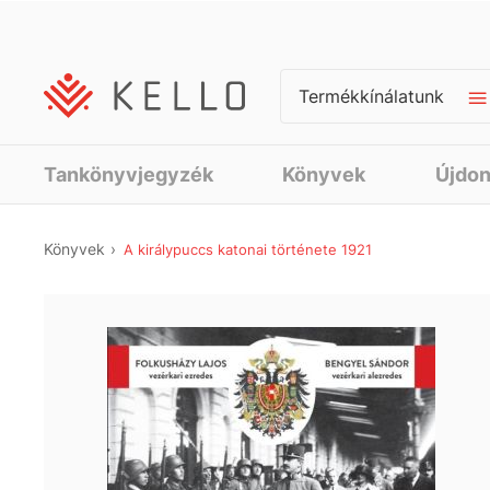
Termékkínálatunk
Tankönyvjegyzék
Könyvek
Újdo
Könyvek
A királypuccs katonai története 1921