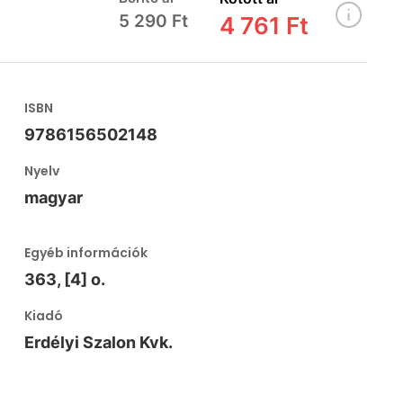
5 290 Ft
4 761 Ft
ISBN
9786156502148
Nyelv
magyar
Egyéb információk
363, [4] o.
Kiadó
Erdélyi Szalon Kvk.