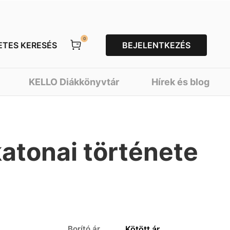
0
ETES KERESÉS
BEJELENTKEZÉS
KELLO Diákkönyvtár
Hírek és blog
katonai története
Borító ár
Kötött ár