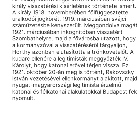
király visszatérési kísérletének története ismert.
A király 1918. novemberében fölfüggesztette
uralkodói jogkörét, 1919. márciusában svájci
száműzetésbe kényszerült. Meggondolva magát
1921. márciusában inkognitóban visszatért
Szombathelyre, majd a fővárosba utazott, hogy
a kormányzóval a visszatéréséről tárgyaljon,
Horthy azonban elutasította a trónkövetelőt. A
kudarc ellenére a legitimisták meggyőzték IV.
Károlyt, hogy katonai erővel térjen vissza. Ez
1921. október 20-án meg is történt, Rakovszky
István vezetésével ellenkormányt alakított, maj
nyugat-magyarországi legitimista érzelmű
katonai és félkatonai alakulatokkal Budapest fel
nyomult.