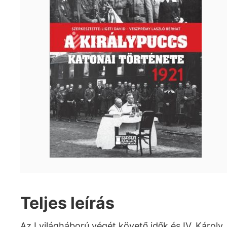
Teljes leírás
Az I.világháború végét követő idők és IV. Károly