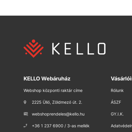
KELLO Webáruház
Vásárló
Webshop központi raktár címe
Rólunk
2225 Üllő, Zöldmező út. 2.
ÁSZF
webshoprendeles@kello.hu
GY.I.K.
+36 1 237 6900 / 3-as mellék
Adatvédelm