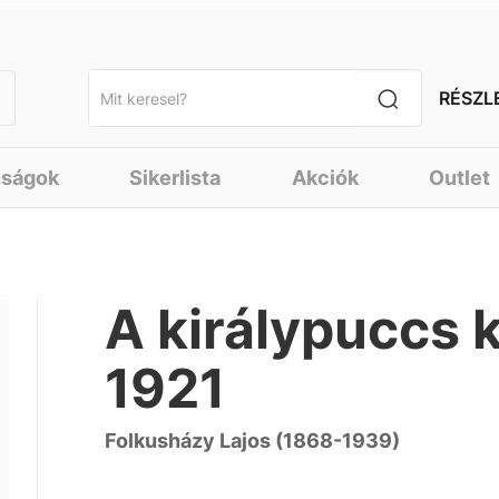
RÉSZL
nságok
Sikerlista
Akciók
Outlet
A királypuccs 
1921
Folkusházy Lajos (1868-1939)