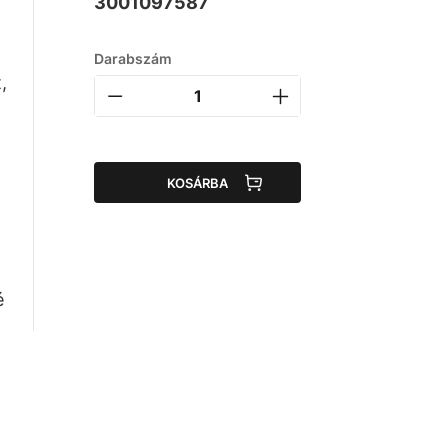
3001097587
Darabszám
,
KOSÁRBA
d
é