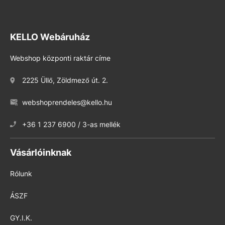
KELLO Webáruház
Webshop központi raktár címe
2225 Üllő, Zöldmező út. 2.
webshoprendeles@kello.hu
+36 1 237 6900 / 3-as mellék
Vásárlóinknak
Rólunk
ÁSZF
GY.I.K.