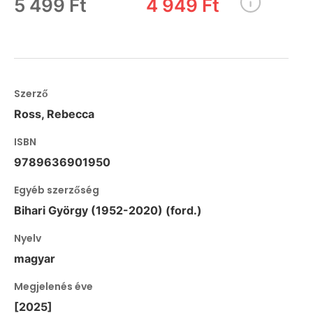
5 499 Ft
4 949 Ft
Szerző
Ross, Rebecca
ISBN
9789636901950
Egyéb szerzőség
Bihari György (1952-2020) (ford.)
Nyelv
magyar
Megjelenés éve
[2025]