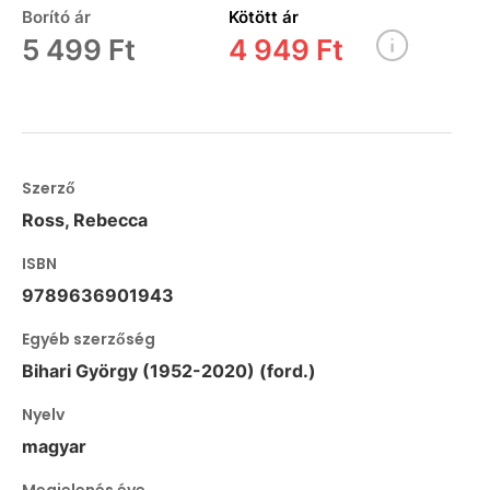
Borító ár
Kötött ár
5 499 Ft
4 949 Ft
Szerző
Ross, Rebecca
ISBN
9789636901943
Egyéb szerzőség
Bihari György (1952-2020) (ford.)
Nyelv
magyar
Megjelenés éve