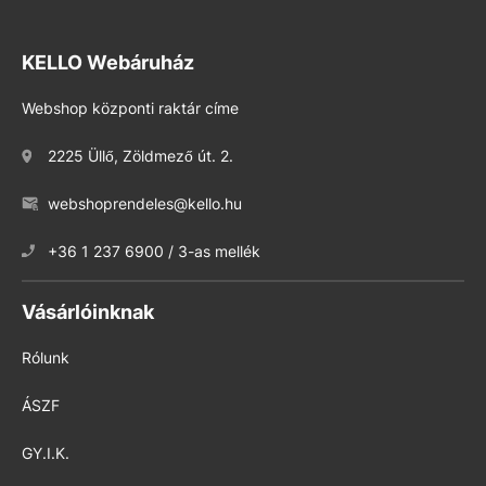
KELLO Webáruház
Webshop központi raktár címe
2225 Üllő, Zöldmező út. 2.
webshoprendeles@kello.hu
+36 1 237 6900 / 3-as mellék
Vásárlóinknak
Rólunk
ÁSZF
GY.I.K.