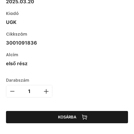
2025.03.20
Kiadó
UGK
Cikkszám
3001091836
Alcím
első rész
Darabszám
KOSÁRBA