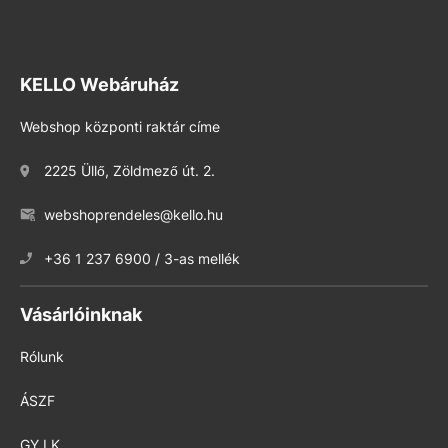
KELLO Webáruház
Webshop központi raktár címe
2225 Üllő, Zöldmező út. 2.
webshoprendeles@kello.hu
+36 1 237 6900 / 3-as mellék
Vásárlóinknak
Rólunk
ÁSZF
GY.I.K.