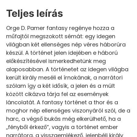
Teljes leírás
Orge D. Pamer fantasy regénye hozza a
műfajtól megszokott sémát: egy idegen
világban két ellenséges nép véres háborúra
készül. A történet jelen idejében e háború
előkészítésével ismerkedhetünk meg
alaposabban. A történetet az idegen világba
került király meséli el írnokának, a narrátori
szólam így a két idősík, a jelen és a múlt
között cikázva tárja fel az események
láncolatát. A fantasy történet a thor és a
moghor nép ellenséges viszonyáról szól, de a
harc, a végső bukás még elkerülhető, ha a
„fényből érkező”, vagyis a történet ember
narrátora, a visszaemlékező, jelenbéli király