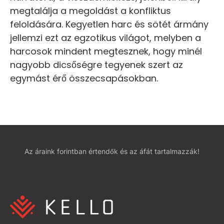
megtalálja a megoldást a konfliktus
feloldására. Kegyetlen harc és sötét ármány
jellemzi ezt az egzotikus világot, melyben a
harcosok mindent megtesznek, hogy minél
nagyobb dicsőségre tegyenek szert az
egymást érő összecsapásokban.
Az áraink forintban értendők és az áfát tartalmazzák!