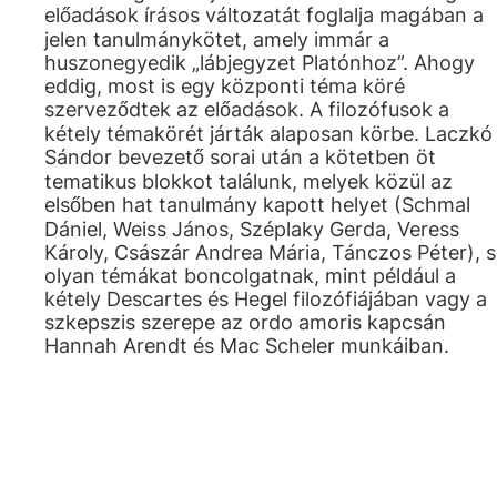
előadások írásos változatát foglalja magában a
jelen tanulmánykötet, amely immár a
huszonegyedik „lábjegyzet Platónhoz”. Ahogy
eddig, most is egy központi téma köré
szerveződtek az előadások. A filozófusok a
kétely témakörét járták alaposan körbe. Laczkó
Sándor bevezető sorai után a kötetben öt
tematikus blokkot találunk, melyek közül az
elsőben hat tanulmány kapott helyet (Schmal
Dániel, Weiss János, Széplaky Gerda, Veress
Károly, Császár Andrea Mária, Tánczos Péter), s
olyan témákat boncolgatnak, mint például a
kétely Descartes és Hegel filozófiájában vagy a
szkepszis szerepe az ordo amoris kapcsán
Hannah Arendt és Mac Scheler munkáiban.