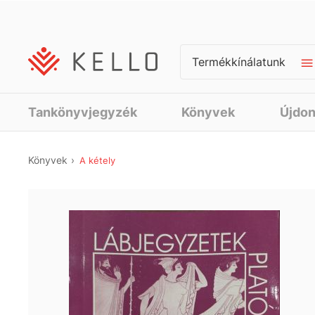
Termékkínálatunk
Tankönyvjegyzék
Könyvek
Újdo
Könyvek
A kétely