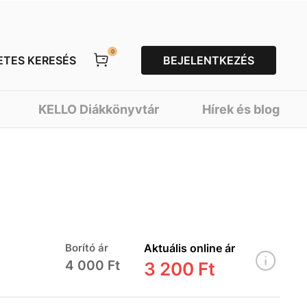
0
ETES KERESÉS
BEJELENTKEZÉS
KELLO Diákkönyvtár
Hírek és blog
Borító ár
Aktuális online ár
4 000 Ft
3 200 Ft