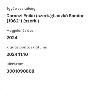
Egyéb szerzőség
Daróczi Enikő (szerk.);Laczkó Sándor
(1962-) (szerk.)
Megjelenés éve
2024
Kiadás pontos dátuma
2024.11.10
Cikkszám
3001090808
.