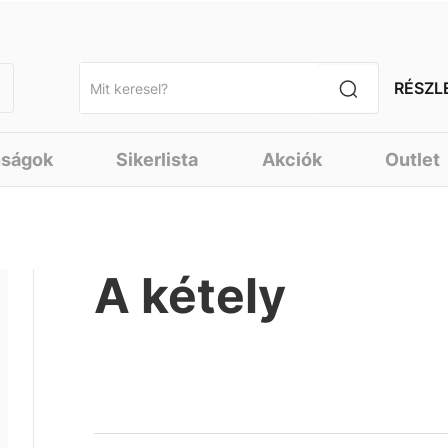
RÉSZL
nságok
Sikerlista
Akciók
Outlet
A kétely