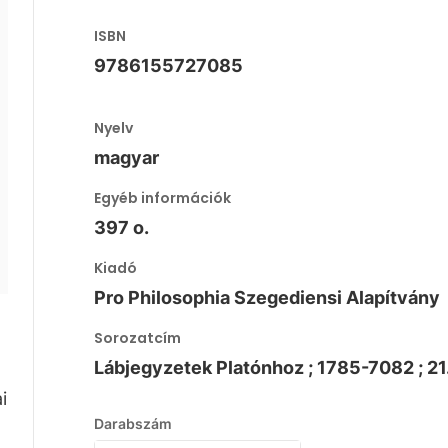
ISBN
9786155727085
Nyelv
magyar
Egyéb információk
397 o.
Kiadó
Pro Philosophia Szegediensi Alapítvány
Sorozatcím
Lábjegyzetek Platónhoz ; 1785-7082 ; 21
i
Darabszám