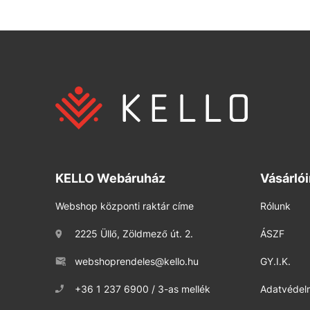
KELLO Webáruház
Vásárló
Webshop központi raktár címe
Rólunk
2225 Üllő, Zöldmező út. 2.
ÁSZF
webshoprendeles@kello.hu
GY.I.K.
+36 1 237 6900 / 3-as mellék
Adatvédelm