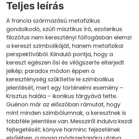
Teljes leírás
A francia származású metafizikus
gondolkodó, szúfi misztikus író, ezoterikus
filozófus nem keresztényi fölfogásban elemzi
a kereszt szimbolikáját, hanem metafizikai
perspektívából. Kiinduló pontja, hogy a
kereszt egészen ősi és világszerte elterjedt
jelkép; paradox módon éppen a
kereszténység szűkítette le szimbolikus
jelentését, mert egy történelmi esemény –
Krisztus halála – ikonikus tárgyává tette.
Guénon már az előszóban rámutat, hogy
mint minden szimbólumnak, a keresztnek is
többféle jelentése van. Messziről indulva kezdi
fejtegetését; könyve harminc fejezetének
elsőjében, a maga módszertanára utalva