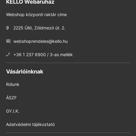
KELLO Webáruház
Webshop központi raktár címe
2225 Üllő, Zöldmező út. 2.
webshoprendeles@kello.hu
+36 1 237 6900 / 3-as mellék
Vásárlóinknak
Rólunk
ÁSZF
GY.I.K.
Adatvédelmi tájékoztató